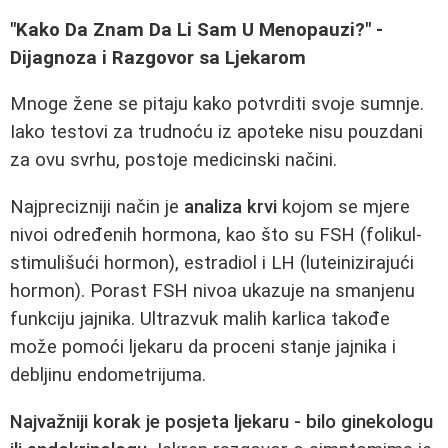
"Kako Da Znam Da Li Sam U Menopauzi?" -
Dijagnoza i Razgovor sa Ljekarom
Mnoge žene se pitaju kako potvrditi svoje sumnje.
Iako testovi za trudnoću iz apoteke nisu pouzdani
za ovu svrhu, postoje medicinski načini.
Najprecizniji način je
analiza krvi
kojom se mjere
nivoi određenih hormona, kao što su FSH (folikul-
stimulišući hormon), estradiol i LH (luteinizirajući
hormon). Porast FSH nivoa ukazuje na smanjenu
funkciju jajnika. Ultrazvuk malih karlica takođe
može pomoći ljekaru da proceni stanje jajnika i
debljinu endometrijuma.
Najvažniji korak je posjeta ljekaru - bilo ginekologu