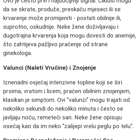
Ovo je često prvi i najuočljiviji signal. Ciklusi mogu
da se skrate, produže, preskaču mjeseci ili se
krvarenje može promijeniti - postati obilnije ili,
suprotno, oskudnije. Neke žene doživljavaju i
dugotrajna krvarenja koja mogu dovesti do anemije,
što zahtijeva pažljivo praćenje od strane
ginekologa.
Valunci (Naleti Vrućine) i Znojenje
Iznenadni osjećaj intenzivne topline koji se širi
prsima, vratom i licem, praćen obilnim znojenjem,
klasikan je simptom. Ovi "valunzi" mogu trajati od
nekoliko sekundi do nekoliko minuta i često se
javljaju noću, remeteći san. Neke žene opisuju
osećaj kao da im neko "zalijepi vrelu peglu po telu".