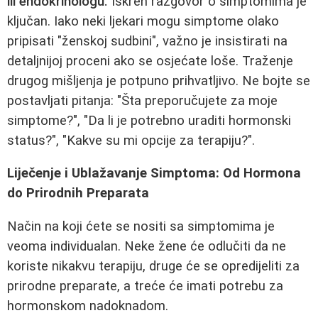
ili endokrinologu.
Iskren razgovor o simptomima je
ključan. Iako neki ljekari mogu simptome olako
pripisati "ženskoj sudbini", važno je insistirati na
detaljnijoj proceni ako se osjećate loše. Traženje
drugog mišljenja je potpuno prihvatljivo. Ne bojte se
postavljati pitanja: "Šta preporučujete za moje
simptome?", "Da li je potrebno uraditi hormonski
status?", "Kakve su mi opcije za terapiju?".
Liječenje i Ublažavanje Simptoma: Od Hormona
do Prirodnih Preparata
Način na koji ćete se nositi sa simptomima je
veoma individualan. Neke žene će odlučiti da ne
koriste nikakvu terapiju, druge će se opredijeliti za
prirodne preparate, a treće će imati potrebu za
hormonskom nadoknadom.