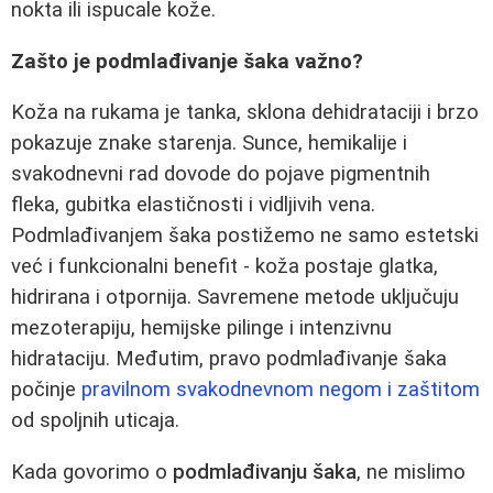
nokta ili ispucale kože.
Zašto je podmlađivanje šaka važno?
Koža na rukama je tanka, sklona dehidrataciji i brzo
pokazuje znake starenja. Sunce, hemikalije i
svakodnevni rad dovode do pojave pigmentnih
fleka, gubitka elastičnosti i vidljivih vena.
Podmlađivanjem šaka postižemo ne samo estetski
već i funkcionalni benefit - koža postaje glatka,
hidrirana i otpornija. Savremene metode uključuju
mezoterapiju, hemijske pilinge i intenzivnu
hidrataciju. Međutim, pravo podmlađivanje šaka
počinje
pravilnom svakodnevnom negom i zaštitom
od spoljnih uticaja.
Kada govorimo o
podmlađivanju šaka
, ne mislimo