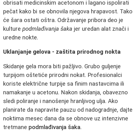
obrisati medicinskim acetonom i lagano ispolirati
pečat kako bi se obnovila njegova hrapavost. Tako
će šara ostati oštra. Održavanje pribora deo je
kulture
podmlađivanja šaka
jer uredan alat znači i
uredne nokte.
Uklanjanje gelova - zaštita prirodnog nokta
Skidanje gela mora biti pažljivo. Grubo guljenje
turpijom oštetiće prirodni nokat. Profesionalci
koriste električne turpije sa finim nastavcima ili
namakanje u acetonu. Nakon skidanja, obavezno
sledi poliranje i nanošenje hranljivog ulja. Ako
planirate da napravite pauzu od nadogradnje, dajte
noktima mesec dana da se obnove uz intenzivne
tretmane
podmlađivanja šaka
.