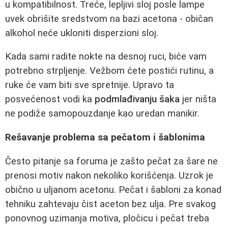
u kompatibilnost. Treće, lepljivi sloj posle lampe
uvek obrišite sredstvom na bazi acetona - običan
alkohol neće ukloniti disperzioni sloj.
Kada sami radite nokte na desnoj ruci, biće vam
potrebno strpljenje. Vežbom ćete postići rutinu, a
ruke će vam biti sve spretnije. Upravo ta
posvećenost vodi ka
podmlađivanju šaka
jer ništa
ne podiže samopouzdanje kao uredan manikir.
Rešavanje problema sa pečatom i šablonima
Često pitanje sa foruma je zašto pečat za šare ne
prenosi motiv nakon nekoliko korišćenja. Uzrok je
obično u uljanom acetonu. Pečat i šabloni za konad
tehniku zahtevaju čist aceton bez ulja. Pre svakog
ponovnog uzimanja motiva, pločicu i pečat treba