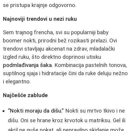
se pristupa krajnje odgovorno.
Najnoviji trendovi u nezi ruku
Sem trajnog frencha, svi su popularniji baby
boomer nokti, prirodni bež rozikasti prelazi. Ovi
trendovi stavljaju akcenat na zdrav, mladalački
izgled ruku, što direktno doprinosi utisku
podmlađivanja šaka
. Kombinacija pastelnih tonova,
suptilnog sjaja i hidratacije čini da ruke deluju nežno
i elegantno.
Najčešće zablude
“Nokti moraju da dišu.”
Nokti su mrtvo tkivo i ne
dišu. Oni se hrane kroz krvotok u matriksu. Gel ili
akril ne guše nokat, ali nepravilno skidanje može