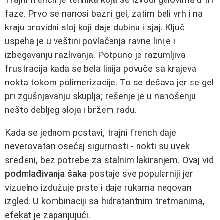
faze. Prvo se nanosi bazni gel, zatim beli vrh i na
kraju providni sloj koji daje dubinu i sjaj. Ključ
uspeha je u veštini povlačenja ravne linije i
izbegavanju razlivanja. Potpuno je razumljiva
frustracija kada se bela linija povuče sa krajeva
nokta tokom polimerizacije. To se dešava jer se gel
pri zgušnjavanju skuplja; rešenje je u nanošenju
nešto debljeg sloja i bržem radu.
Kada se jednom postavi, trajni french daje
neverovatan osećaj sigurnosti - nokti su uvek
sređeni, bez potrebe za stalnim lakiranjem. Ovaj vid
podmlađivanja šaka
postaje sve popularniji jer
vizuelno izdužuje prste i daje rukama negovan
izgled. U kombinaciji sa hidratantnim tretmanima,
efekat je zapanjujući.