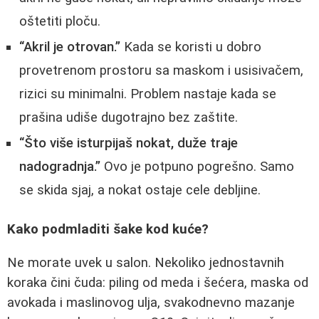
oštetiti ploču.
“Akril je otrovan.”
Kada se koristi u dobro
provetrenom prostoru sa maskom i usisivačem,
rizici su minimalni. Problem nastaje kada se
prašina udiše dugotrajno bez zaštite.
“Što više isturpijaš nokat, duže traje
nadogradnja.”
Ovo je potpuno pogrešno. Samo
se skida sjaj, a nokat ostaje cele debljine.
Kako podmladiti šake kod kuće?
Ne morate uvek u salon. Nekoliko jednostavnih
koraka čini čuda: piling od meda i šećera, maska od
avokada i maslinovog ulja, svakodnevno mazanje