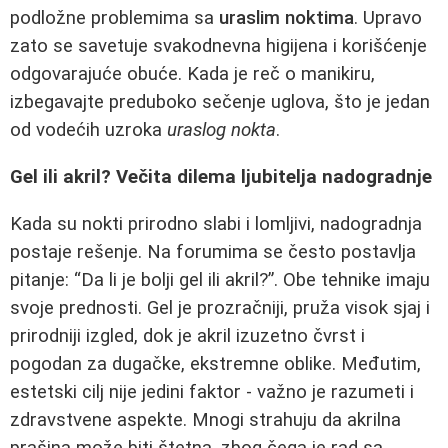
podložne problemima sa
uraslim noktima
. Upravo
zato se savetuje svakodnevna higijena i korišćenje
odgovarajuće obuće. Kada je reč o manikiru,
izbegavajte preduboko sečenje uglova, što je jedan
od vodećih uzroka
uraslog nokta
.
Gel ili akril? Večita dilema ljubitelja nadogradnje
Kada su nokti prirodno slabi i lomljivi, nadogradnja
postaje rešenje. Na forumima se često postavlja
pitanje: “Da li je bolji gel ili akril?”. Obe tehnike imaju
svoje prednosti. Gel je prozračniji, pruža visok sjaj i
prirodniji izgled, dok je akril izuzetno čvrst i
pogodan za dugačke, ekstremne oblike. Međutim,
estetski cilj nije jedini faktor - važno je razumeti i
zdravstvene aspekte. Mnogi strahuju da akrilna
prašina može biti štetna, zbog čega je rad sa