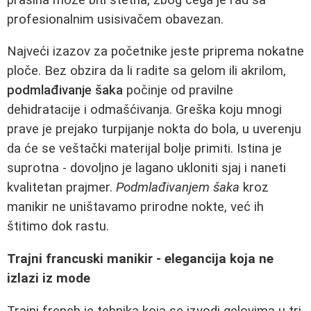
profesionalnim usisivačem obavezan.
Najveći izazov za početnike jeste priprema nokatne
ploče. Bez obzira da li radite sa gelom ili akrilom,
podmlađivanje šaka
počinje od pravilne
dehidratacije i odmašćivanja. Greška koju mnogi
prave je prejako turpijanje nokta do bola, u uverenju
da će se veštački materijal bolje primiti. Istina je
suprotna - dovoljno je lagano ukloniti sjaj i naneti
kvalitetan prajmer.
Podmlađivanjem šaka
kroz
manikir ne uništavamo prirodne nokte, već ih
štitimo dok rastu.
Trajni francuski manikir - elegancija koja ne
izlazi iz mode
Trajni french je tehnika koja se izvodi gelovima u tri