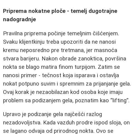
Priprema nokatne ploče - temelj dugotrajne
nadogradnje
Pravilna priprema počinje temeljnim čišćenjem.
Svaku klijentkinju treba upozoriti da ne nanosi
kremu neposredno pre tretmana, jer masnoća
stvara barijeru. Nakon obrade zanoktica, površina
nokta se blago matira finom turpijom. Zatim se
nanosi primer - tečnost koja isparava i ostavlja
nokat potpuno suvim i spremnim za prijanjanje gela.
Ovaj korak je nezaobilazan kod osoba koje imaju
problem sa podizanjem gela, poznatim kao “lifting”.
Upravo je podizanje gela najčešći razlog
nezadovoljstva. Kada vazduh prodre ispod sloja, on
se lagano odvaja od prirodnog nokta. Ovo se