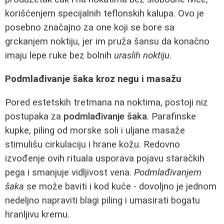
korišćenjem specijalnih teflonskih kalupa. Ovo je
posebno značajno za one koji se bore sa
grckanjem noktiju, jer im pruža šansu da konačno
imaju lepe ruke bez bolnih
uraslih noktiju
.
Podmlađivanje šaka kroz negu i masažu
Pored estetskih tretmana na noktima, postoji niz
postupaka za
podmlađivanje šaka
. Parafinske
kupke, piling od morske soli i uljane masaže
stimulišu cirkulaciju i hrane kožu. Redovno
izvođenje ovih rituala usporava pojavu staračkih
pega i smanjuje vidljivost vena.
Podmlađivanjem
šaka
se može baviti i kod kuće - dovoljno je jednom
nedeljno napraviti blagi piling i umasirati bogatu
hranljivu kremu.