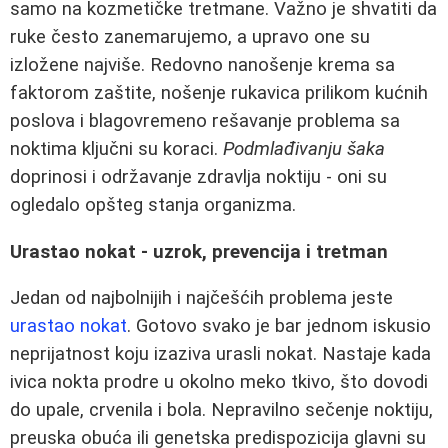
samo na kozmetičke tretmane. Važno je shvatiti da
ruke često zanemarujemo, a upravo one su
izložene najviše. Redovno nanošenje krema sa
faktorom zaštite, nošenje rukavica prilikom kućnih
poslova i blagovremeno rešavanje problema sa
noktima ključni su koraci.
Podmlađivanju šaka
doprinosi i održavanje zdravlja noktiju - oni su
ogledalo opšteg stanja organizma.
Urastao nokat - uzrok, prevencija i tretman
Jedan od najbolnijih i najčešćih problema jeste
urastao nokat
. Gotovo svako je bar jednom iskusio
neprijatnost koju izaziva urasli nokat. Nastaje kada
ivica nokta prodre u okolno meko tkivo, što dovodi
do upale, crvenila i bola. Nepravilno sečenje noktiju,
preuska obuća ili genetska predispozicija glavni su