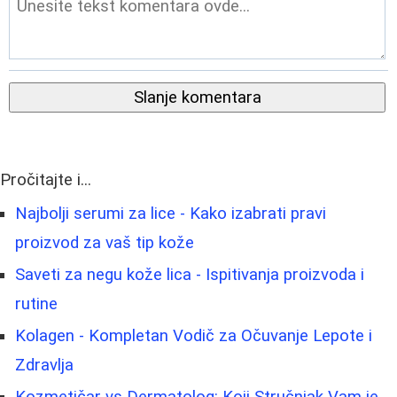
Slanje komentara
Pročitajte i...
Najbolji serumi za lice - Kako izabrati pravi
proizvod za vaš tip kože
Saveti za negu kože lica - Ispitivanja proizvoda i
rutine
Kolagen - Kompletan Vodič za Očuvanje Lepote i
Zdravlja
Kozmetičar vs Dermatolog: Koji Stručnjak Vam je