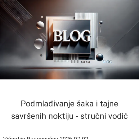
Podmlađivanje šaka i tajne
savršenih noktiju - stručni vodič
Vićentije Radosavčev
2026-07-02