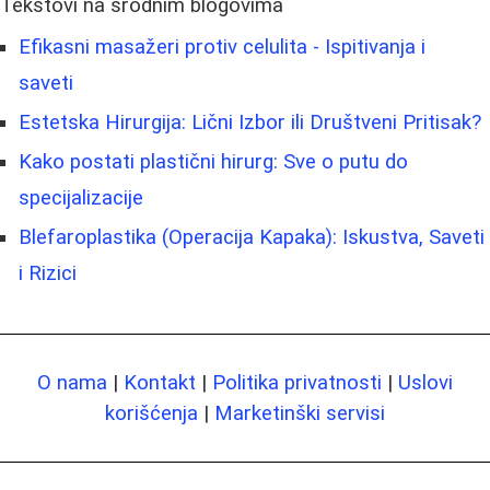
Tekstovi na srodnim blogovima
Efikasni masažeri protiv celulita - Ispitivanja i
saveti
Estetska Hirurgija: Lični Izbor ili Društveni Pritisak?
Kako postati plastični hirurg: Sve o putu do
specijalizacije
Blefaroplastika (Operacija Kapaka): Iskustva, Saveti
i Rizici
O nama
|
Kontakt
|
Politika privatnosti
|
Uslovi
korišćenja
|
Marketinški servisi