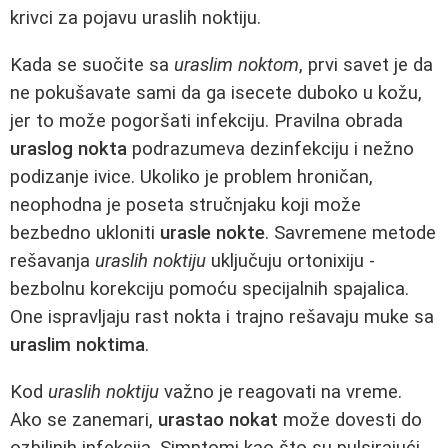
krivci za pojavu uraslih noktiju.
Kada se suočite sa
uraslim noktom
, prvi savet je da
ne pokušavate sami da ga isecete duboko u kožu,
jer to može pogoršati infekciju. Pravilna obrada
uraslog nokta
podrazumeva dezinfekciju i nežno
podizanje ivice. Ukoliko je problem hroničan,
neophodna je poseta stručnjaku koji može
bezbedno ukloniti
urasle nokte
. Savremene metode
rešavanja
uraslih noktiju
uključuju ortonixiju -
bezbolnu korekciju pomoću specijalnih spajalica.
One ispravljaju rast nokta i trajno rešavaju muke sa
uraslim noktima
.
Kod
uraslih noktiju
važno je reagovati na vreme.
Ako se zanemari,
urastao nokat
može dovesti do
ozbiljnih infekcija. Simptomi kao što su pulsirajući