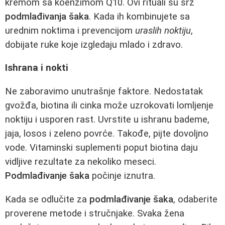
kremom sa koenzimom Q10. Ovi rituali su srž
podmlađivanja šaka
. Kada ih kombinujete sa
urednim noktima i prevencijom
uraslih noktiju
,
dobijate ruke koje izgledaju mlado i zdravo.
Ishrana i nokti
Ne zaboravimo unutrašnje faktore. Nedostatak
gvožđa, biotina ili cinka može uzrokovati lomljenje
noktiju i usporen rast. Uvrstite u ishranu bademe,
jaja, losos i zeleno povrće. Takođe, pijte dovoljno
vode. Vitaminski suplementi poput biotina daju
vidljive rezultate za nekoliko meseci.
Podmlađivanje šaka
počinje iznutra.
Kada se odlučite za
podmlađivanje šaka
, odaberite
proverene metode i stručnjake. Svaka žena