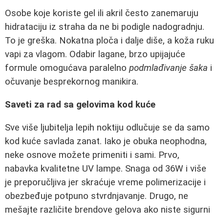
Osobe koje koriste gel ili akril često zanemaruju
hidrataciju iz straha da ne bi podigle nadogradnju.
To je greška. Nokatna ploča i dalje diše, a koža ruku
vapi za vlagom. Odabir lagane, brzo upijajuće
formule omogućava paralelno
podmlađivanje šaka
i
očuvanje besprekornog manikira.
Saveti za rad sa gelovima kod kuće
Sve više ljubitelja lepih noktiju odlučuje se da samo
kod kuće savlada zanat. Iako je obuka neophodna,
neke osnove možete primeniti i sami. Prvo,
nabavka kvalitetne UV lampe. Snaga od 36W i više
je preporučljiva jer skraćuje vreme polimerizacije i
obezbeđuje potpuno stvrdnjavanje. Drugo, ne
mešajte različite brendove gelova ako niste sigurni