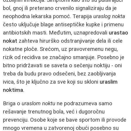
bol, gnoj ili preterano crvenilo signaliziraju da je
neophodna lekarska pomoć. Terapija
uraslog nokta
često uključuje blage antiseptičke kupke i primenu
antibiotskih masti. Međutim, uznapredovali
urastao
nokat
zahteva hirurško odstranjivanje dela ili cele
nokatne ploče. Srećom, uz pravovremenu negu,
rizik od recidiva se značajno smanjuje. Posebno je
bitno pridržavati se saveta o sečenju noktiju - oni
treba da budu pravo odsečeni, bez zaobljivanja
ivica, što je ključno za sve koji su skloni
uraslim
noktima
.
Briga o
uraslom noktu
ne podrazumeva samo
rešavanje trenutnog bola, već i dugoročnu
prevenciju. Osobe koje se bave sportom ili provode
mnogo vremena u zatvorenoj obući posebno su