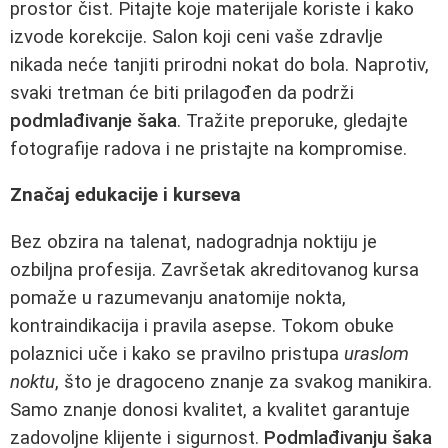
prostor čist. Pitajte koje materijale koriste i kako
izvode korekcije. Salon koji ceni vaše zdravlje
nikada neće tanjiti prirodni nokat do bola. Naprotiv,
svaki tretman će biti prilagođen da podrži
podmlađivanje šaka
. Tražite preporuke, gledajte
fotografije radova i ne pristajte na kompromise.
Značaj edukacije i kurseva
Bez obzira na talenat, nadogradnja noktiju je
ozbiljna profesija. Završetak akreditovanog kursa
pomaže u razumevanju anatomije nokta,
kontraindikacija i pravila asepse. Tokom obuke
polaznici uče i kako se pravilno pristupa
uraslom
noktu
, što je dragoceno znanje za svakog manikira.
Samo znanje donosi kvalitet, a kvalitet garantuje
zadovoljne klijente i sigurnost.
Podmlađivanju šaka