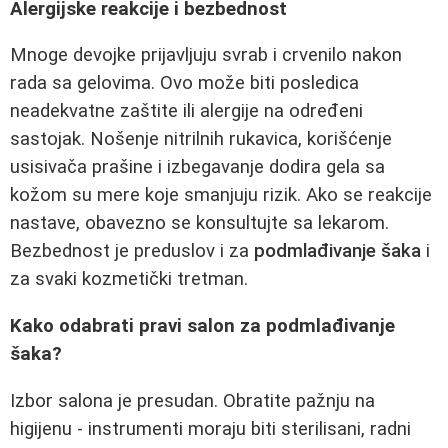
Alergijske reakcije i bezbednost
Mnoge devojke prijavljuju svrab i crvenilo nakon
rada sa gelovima. Ovo može biti posledica
neadekvatne zaštite ili alergije na određeni
sastojak. Nošenje nitrilnih rukavica, korišćenje
usisivača prašine i izbegavanje dodira gela sa
kožom su mere koje smanjuju rizik. Ako se reakcije
nastave, obavezno se konsultujte sa lekarom.
Bezbednost je preduslov i za
podmlađivanje šaka
i
za svaki kozmetički tretman.
Kako odabrati pravi salon za podmlađivanje
šaka?
Izbor salona je presudan. Obratite pažnju na
higijenu - instrumenti moraju biti sterilisani, radni