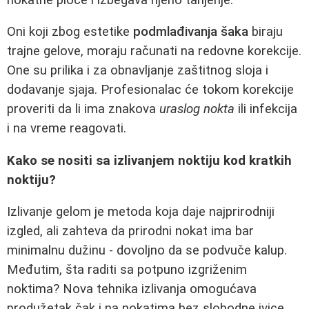
Oni koji zbog estetike
podmlađivanja šaka
biraju
trajne gelove, moraju računati na redovne korekcije.
One su prilika i za obnavljanje zaštitnog sloja i
dodavanje sjaja. Profesionalac će tokom korekcije
proveriti da li ima znakova
uraslog nokta
ili infekcija
i na vreme reagovati.
Kako se nositi sa izlivanjem noktiju kod kratkih
noktiju?
Izlivanje gelom je metoda koja daje najprirodniji
izgled, ali zahteva da prirodni nokat ima bar
minimalnu dužinu - dovoljno da se podvuče kalup.
Međutim, šta raditi sa potpuno izgriženim
noktima? Nova tehnika izlivanja omogućava
produžetak čak i na nokatima bez slobodne ivice,