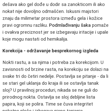
dešava ako gel dođe u dodir sa zanokticom ili ako
nokat nije dovoljno odmašćen. Iskusni majstori
znaju da milimetar prostora između gela i kožice
pravi ogromnu razliku.
Podmlađivanju šaka
pomaže
i ovakva preciznost jer se izbegavaju iritacije i upale
koje mogu nastati od hemikalija.
Korekcija - održavanje besprekornog izgleda
Nokti rastu, a sa njima i potreba za korekcijom. U
zavisnosti od brzine rasta, na korekciju se dolazi na
svake tri do četiri nedelje. Postavlja se pitanje - da li
se stari gel uklanja do kraja ili se ostavlja tanak
sloj? U pravilnoj proceduri, nikada se ne guli do
prirodnog nokta. Ostavlja se sloj debljine lista
papira, koji se polira. Time se čuva integritet
nokatne ploče i izbegava njeno tanjenje.