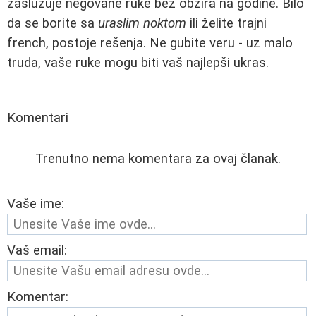
zaslužuje negovane ruke bez obzira na godine. Bilo
da se borite sa
uraslim noktom
ili želite trajni
french, postoje rešenja. Ne gubite veru - uz malo
truda, vaše ruke mogu biti vaš najlepši ukras.
Komentari
Trenutno nema komentara za ovaj članak.
Vaše ime:
Vaš email:
Komentar: