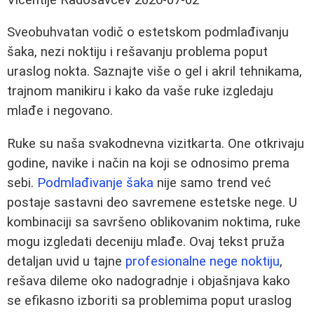
Sveobuhvatan vodič o estetskom podmlađivanju
šaka, nezi noktiju i rešavanju problema poput
uraslog nokta. Saznajte više o gel i akril tehnikama,
trajnom manikiru i kako da vaše ruke izgledaju
mlađe i negovano.
Ruke su naša svakodnevna vizitkarta. One otkrivaju
godine, navike i način na koji se odnosimo prema
sebi.
Podmlađivanje šaka
nije samo trend već
postaje sastavni deo savremene estetske nege. U
kombinaciji sa savršeno oblikovanim noktima, ruke
mogu izgledati deceniju mlađe. Ovaj tekst pruža
detaljan uvid u tajne
profesionalne nege noktiju
,
rešava dileme oko nadogradnje i objašnjava kako
se efikasno izboriti sa problemima poput uraslog