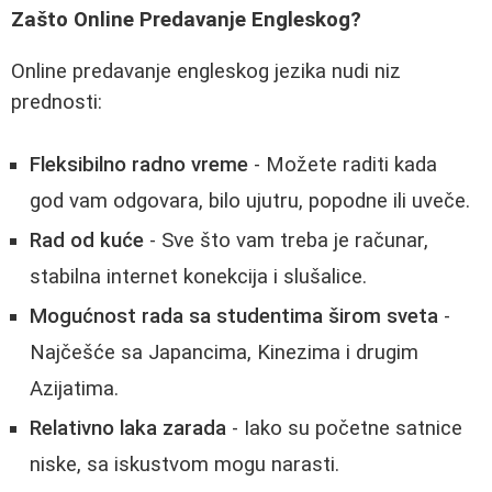
Zašto Online Predavanje Engleskog?
Online predavanje engleskog jezika nudi niz
prednosti:
Fleksibilno radno vreme
- Možete raditi kada
god vam odgovara, bilo ujutru, popodne ili uveče.
Rad od kuće
- Sve što vam treba je računar,
stabilna internet konekcija i slušalice.
Mogućnost rada sa studentima širom sveta
-
Najčešće sa Japancima, Kinezima i drugim
Azijatima.
Relativno laka zarada
- Iako su početne satnice
niske, sa iskustvom mogu narasti.