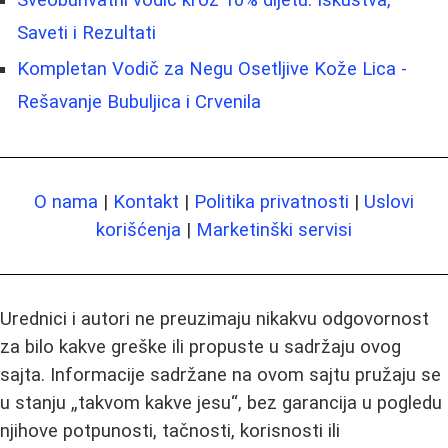
Saveti i Rezultati
Kompletan Vodič za Negu Osetljive Kože Lica -
Rešavanje Bubuljica i Crvenila
O nama
|
Kontakt
|
Politika privatnosti
|
Uslovi
korišćenja
|
Marketinški servisi
Urednici i autori ne preuzimaju nikakvu odgovornost
za bilo kakve greške ili propuste u sadržaju ovog
sajta. Informacije sadržane na ovom sajtu pružaju se
u stanju „takvom kakve jesu“, bez garancija u pogledu
njihove potpunosti, tačnosti, korisnosti ili