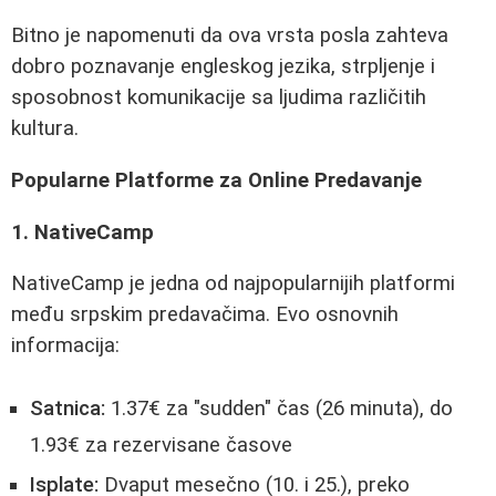
Bitno je napomenuti da ova vrsta posla zahteva
dobro poznavanje engleskog jezika, strpljenje i
sposobnost komunikacije sa ljudima različitih
kultura.
Popularne Platforme za Online Predavanje
1. NativeCamp
NativeCamp je jedna od najpopularnijih platformi
među srpskim predavačima. Evo osnovnih
informacija:
Satnica:
1.37€ za "sudden" čas (26 minuta), do
1.93€ za rezervisane časove
Isplate:
Dvaput mesečno (10. i 25.), preko