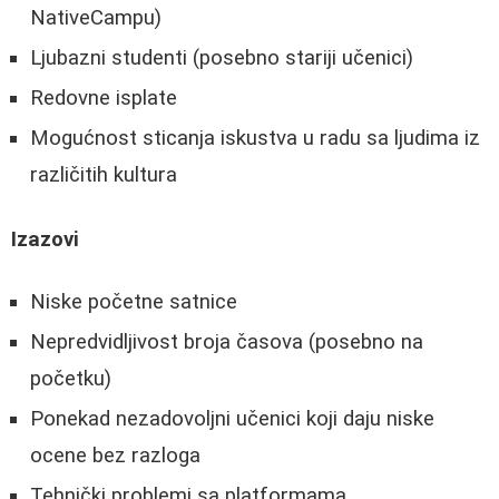
NativeCampu)
Ljubazni studenti (posebno stariji učenici)
Redovne isplate
Mogućnost sticanja iskustva u radu sa ljudima iz
različitih kultura
Izazovi
Niske početne satnice
Nepredvidljivost broja časova (posebno na
početku)
Ponekad nezadovoljni učenici koji daju niske
ocene bez razloga
Tehnički problemi sa platformama