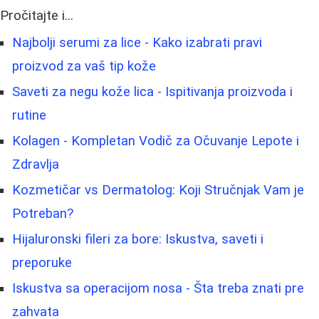
Pročitajte i...
Najbolji serumi za lice - Kako izabrati pravi
proizvod za vaš tip kože
Saveti za negu kože lica - Ispitivanja proizvoda i
rutine
Kolagen - Kompletan Vodič za Očuvanje Lepote i
Zdravlja
Kozmetičar vs Dermatolog: Koji Stručnjak Vam je
Potreban?
Hijaluronski fileri za bore: Iskustva, saveti i
preporuke
Iskustva sa operacijom nosa - Šta treba znati pre
zahvata