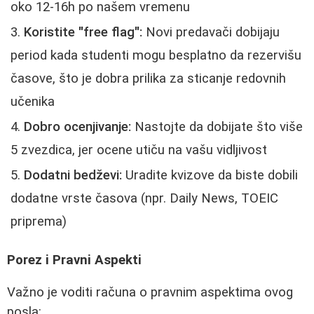
oko 12-16h po našem vremenu
Koristite "free flag":
Novi predavači dobijaju
period kada studenti mogu besplatno da rezervišu
časove, što je dobra prilika za sticanje redovnih
učenika
Dobro ocenjivanje:
Nastojte da dobijate što više
5 zvezdica, jer ocene utiču na vašu vidljivost
Dodatni bedževi:
Uradite kvizove da biste dobili
dodatne vrste časova (npr. Daily News, TOEIC
priprema)
Porez i Pravni Aspekti
Važno je voditi računa o pravnim aspektima ovog
posla: