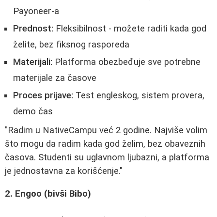
Payoneer-a
Prednost:
Fleksibilnost - možete raditi kada god
želite, bez fiksnog rasporeda
Materijali:
Platforma obezbeđuje sve potrebne
materijale za časove
Proces prijave:
Test engleskog, sistem provera,
demo čas
"Radim u NativeCampu već 2 godine. Najviše volim
što mogu da radim kada god želim, bez obaveznih
časova. Studenti su uglavnom ljubazni, a platforma
je jednostavna za korišćenje."
2. Engoo (bivši Bibo)