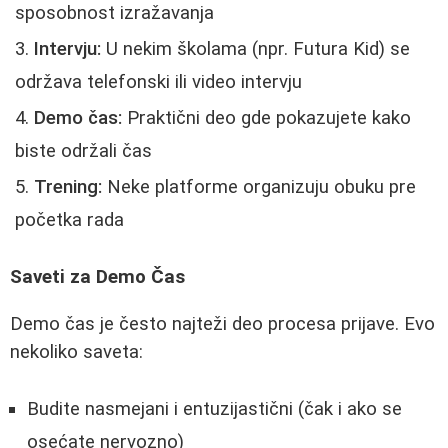
sposobnost izražavanja
Intervju:
U nekim školama (npr. Futura Kid) se
održava telefonski ili video intervju
Demo čas:
Praktični deo gde pokazujete kako
biste održali čas
Trening:
Neke platforme organizuju obuku pre
početka rada
Saveti za Demo Čas
Demo čas je često najteži deo procesa prijave. Evo
nekoliko saveta:
Budite nasmejani i entuzijastični (čak i ako se
osećate nervozno)