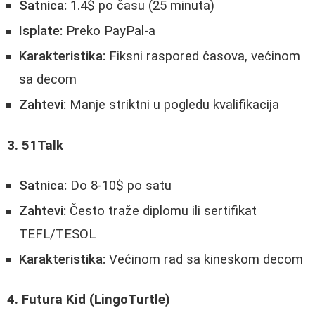
Satnica:
1.4$ po času (25 minuta)
Isplate:
Preko PayPal-a
Karakteristika:
Fiksni raspored časova, većinom
sa decom
Zahtevi:
Manje striktni u pogledu kvalifikacija
3. 51Talk
Satnica:
Do 8-10$ po satu
Zahtevi:
Često traže diplomu ili sertifikat
TEFL/TESOL
Karakteristika:
Većinom rad sa kineskom decom
4. Futura Kid (LingoTurtle)