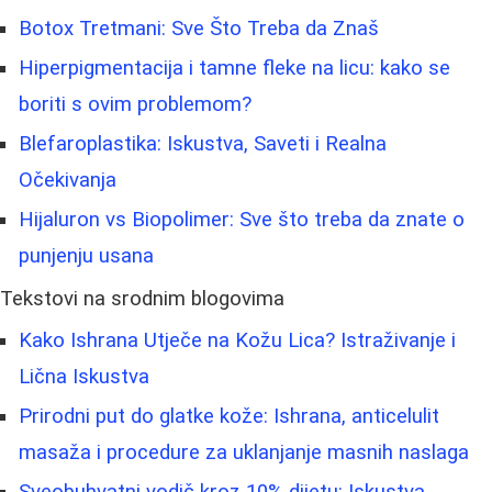
Botox Tretmani: Sve Što Treba da Znaš
Hiperpigmentacija i tamne fleke na licu: kako se
boriti s ovim problemom?
Blefaroplastika: Iskustva, Saveti i Realna
Očekivanja
Hijaluron vs Biopolimer: Sve što treba da znate o
punjenju usana
Tekstovi na srodnim blogovima
Kako Ishrana Utječe na Kožu Lica? Istraživanje i
Lična Iskustva
Prirodni put do glatke kože: Ishrana, anticelulit
masaža i procedure za uklanjanje masnih naslaga
Sveobuhvatni vodič kroz 10% dijetu: Iskustva,