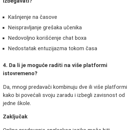
izbegavati?
Kašnjenje na časove
Neispravljanje grešaka učenika
Nedovoljno korišćenje chat boxa
Nedostatak entuzijazma tokom časa
4. Da li je moguće raditi na više platformi
istovremeno?
Da, mnogi predavači kombinuju dve ili više platformi
kako bi povećali svoju zaradu i izbegli zavisnost od
jedne škole.
Zaključak