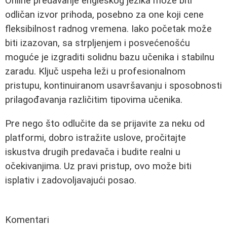
Online predavanje engleskog jezika može biti
odličan izvor prihoda, posebno za one koji cene
fleksibilnost radnog vremena. Iako početak može
biti izazovan, sa strpljenjem i posvećenošću
moguće je izgraditi solidnu bazu učenika i stabilnu
zaradu. Ključ uspeha leži u profesionalnom
pristupu, kontinuiranom usavršavanju i sposobnosti
prilagođavanja različitim tipovima učenika.
Pre nego što odlučite da se prijavite za neku od
platformi, dobro istražite uslove, pročitajte
iskustva drugih predavača i budite realni u
očekivanjima. Uz pravi pristup, ovo može biti
isplativ i zadovoljavajući posao.
Komentari