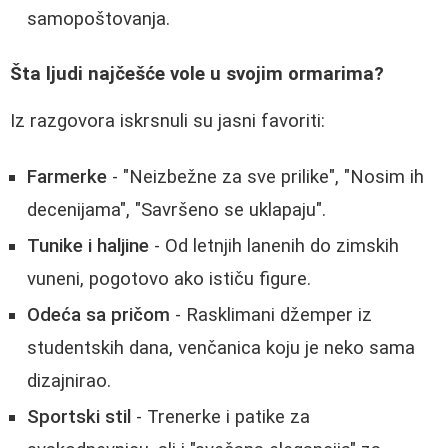
samopoštovanja.
Šta ljudi najčešće vole u svojim ormarima?
Iz razgovora iskrsnuli su jasni favoriti:
Farmerke
- "Neizbežne za sve prilike", "Nosim ih
decenijama", "Savršeno se uklapaju".
Tunike i haljine
- Od letnjih lanenih do zimskih
vuneni, pogotovo ako ističu figure.
Odeća sa pričom
- Rasklimani džemper iz
studentskih dana, venčanica koju je neko sama
dizajnirao.
Sportski stil
- Trenerke i patike za