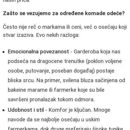
Zašto se vezujemo za određene komade odeće?
Često nije reč o markama ili ceni, već o osećaju koji
stvar izaziva. Evo nekih razloga:
Emocionalna povezanost
- Garderoba koja nas
podseća na dragocene trenutke (poklon voljene
osobe, putovanje, poseban događaj) postaje
bliska srcu. Na primer, svilena bluza sačinjena od
bakeine marame ili farmerke koje su bile
savršeni pronalazak tokom odmora.
Udobnost i stil
- Komfor je ključan. Mnoge
navode da se najbolje osećaju u uskim
farmerkama, dok druge preferiraju široke tunike