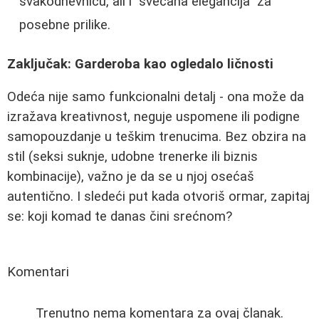
svakodnevnicu, ali i "svečana elegancija" za
posebne prilike.
Zaključak: Garderoba kao ogledalo ličnosti
Odeća nije samo funkcionalni detalj - ona može da
izražava kreativnost, neguje uspomene ili podigne
samopouzdanje u teškim trenucima. Bez obzira na
stil (seksi suknje, udobne trenerke ili biznis
kombinacije), važno je da se u njoj osećaš
autentično. I sledeći put kada otvoriš ormar, zapitaj
se: koji komad te danas čini srećnom?
Komentari
Trenutno nema komentara za ovaj članak.