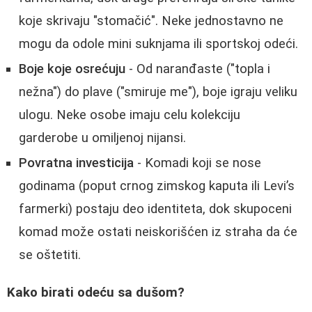
koje skrivaju "stomačić". Neke jednostavno ne
mogu da odole mini suknjama ili sportskoj odeći.
Boje koje osrećuju
- Od naranđaste ("topla i
nežna") do plave ("smiruje me"), boje igraju veliku
ulogu. Neke osobe imaju celu kolekciju
garderobe u omiljenoj nijansi.
Povratna investicija
- Komadi koji se nose
godinama (poput crnog zimskog kaputa ili Levi’s
farmerki) postaju deo identiteta, dok skupoceni
komad može ostati neiskorišćen iz straha da će
se oštetiti.
Kako birati odeću sa dušom?