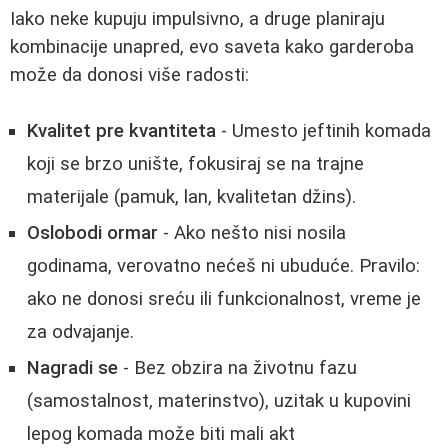
Iako neke kupuju impulsivno, a druge planiraju
kombinacije unapred, evo saveta kako garderoba
može da donosi više radosti:
Kvalitet pre kvantiteta
- Umesto jeftinih komada
koji se brzo unište, fokusiraj se na trajne
materijale (pamuk, lan, kvalitetan džins).
Oslobodi ormar
- Ako nešto nisi nosila
godinama, verovatno nećeš ni ubuduće. Pravilo:
ako ne donosi sreću ili funkcionalnost, vreme je
za odvajanje.
Nagradi se
- Bez obzira na životnu fazu
(samostalnost, materinstvo), uzitak u kupovini
lepog komada može biti mali akt