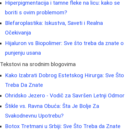
Hiperpigmentacija i tamne fleke na licu: kako se
boriti s ovim problemom?
Blefaroplastika: Iskustva, Saveti i Realna
Očekivanja
Hijaluron vs Biopolimer: Sve što treba da znate o
punjenju usana
Tekstovi na srodnim blogovima
Kako Izabrati Dobrog Estetskog Hirurga: Sve Što
Treba Da Znate
Ohridsko Jezero - Vodič za Savršen Letnji Odmor
Štikle vs. Ravna Obuća: Šta Je Bolje Za
Svakodnevnu Upotrebu?
Botox Tretmani u Srbiji: Sve Što Treba da Znate