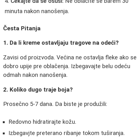
Čekajte da se osuši:
Ne oblačite se barem 30
minuta nakon nanošenja.
Česta Pitanja
1. Da li kreme ostavljaju tragove na odeći?
Zavisi od proizvoda. Većina ne ostavlja fleke ako se
dobro upije pre oblačenja. Izbegavajte belu odeću
odmah nakon nanošenja.
2. Koliko dugo traje boja?
Prosečno 5-7 dana. Da biste je produžili:
Redovno hidratirajte kožu.
Izbegavjte preterano ribanje tokom tuširanja.