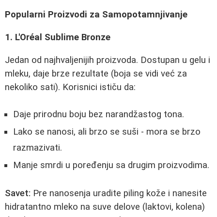
Popularni Proizvodi za Samopotamnjivanje
1. L'Oréal Sublime Bronze
Jedan od najhvaljenijih proizvoda. Dostupan u gelu i
mleku, daje brze rezultate (boja se vidi već za
nekoliko sati). Korisnici ističu da:
Daje prirodnu boju bez narandžastog tona.
Lako se nanosi, ali brzo se suši - mora se brzo
razmazivati.
Manje smrdi u poređenju sa drugim proizvodima.
Savet:
Pre nanosenja uradite piling kože i nanesite
hidratantno mleko na suve delove (laktovi, kolena)