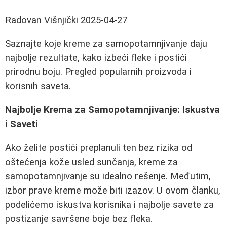
Radovan Višnjički
2025-04-27
Saznajte koje kreme za samopotamnjivanje daju
najbolje rezultate, kako izbeći fleke i postići
prirodnu boju. Pregled popularnih proizvoda i
korisnih saveta.
Najbolje Krema za Samopotamnjivanje: Iskustva
i Saveti
Ako želite postići preplanuli ten bez rizika od
oštećenja kože usled sunčanja, kreme za
samopotamnjivanje su idealno rešenje. Međutim,
izbor prave kreme može biti izazov. U ovom članku,
podelićemo iskustva korisnika i najbolje savete za
postizanje savršene boje bez fleka.