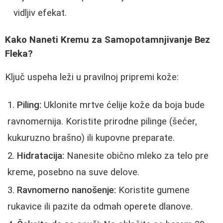
vidljiv efekat.
Kako Naneti Kremu za Samopotamnjivanje Bez
Fleka?
Ključ uspeha leži u pravilnoj pripremi kože:
Piling:
Uklonite mrtve ćelije kože da boja bude
ravnomernija. Koristite prirodne pilinge (šećer,
kukuruzno brašno) ili kupovne preparate.
Hidratacija:
Nanesite obično mleko za telo pre
kreme, posebno na suve delove.
Ravnomerno nanošenje:
Koristite gumene
rukavice ili pazite da odmah operete dlanove.