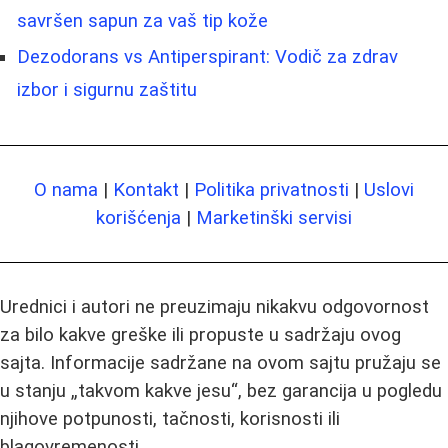
savršen sapun za vaš tip kože
Dezodorans vs Antiperspirant: Vodič za zdrav
izbor i sigurnu zaštitu
O nama
|
Kontakt
|
Politika privatnosti
|
Uslovi
korišćenja
|
Marketinški servisi
Urednici i autori ne preuzimaju nikakvu odgovornost
za bilo kakve greške ili propuste u sadržaju ovog
sajta. Informacije sadržane na ovom sajtu pružaju se
u stanju „takvom kakve jesu“, bez garancija u pogledu
njihove potpunosti, tačnosti, korisnosti ili
blagovremenosti.