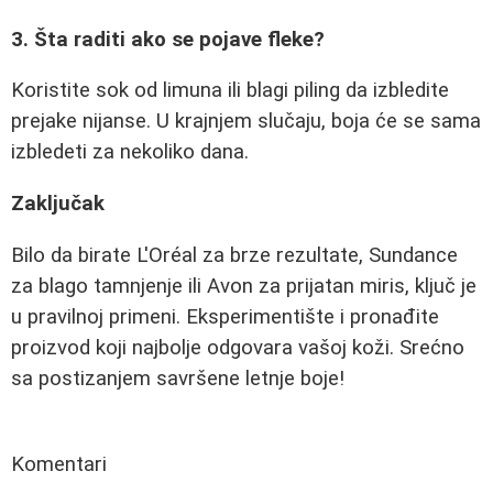
3. Šta raditi ako se pojave fleke?
Koristite sok od limuna ili blagi piling da izbledite
prejake nijanse. U krajnjem slučaju, boja će se sama
izbledeti za nekoliko dana.
Zaključak
Bilo da birate L'Oréal za brze rezultate, Sundance
za blago tamnjenje ili Avon za prijatan miris, ključ je
u pravilnoj primeni. Eksperimentište i pronađite
proizvod koji najbolje odgovara vašoj koži. Srećno
sa postizanjem savršene letnje boje!
Komentari