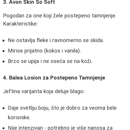
3. Avon Skin So Soft
Pogodan za one koji žele postepeno tamnjenje.
Karakteristike:
Ne ostavlja fleke i ravnomerno se skida.
Mirise prijatno (kokos i vanila).
Brzo se upija i ne oseća se na koži.
4. Balea Losion za Postepeno Tamnjenje
Jeftina varijanta koja deluje blago:
Daje svetliju boju, što je dobro za veoma bele
korisnike.
Nije intenzivan - potrebno je više nanosa za