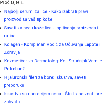
Pročitajte i...
Najbolji serumi za lice - Kako izabrati pravi
proizvod za vaš tip kože
Saveti za negu kože lica - Ispitivanja proizvoda i
rutine
Kolagen - Kompletan Vodič za Očuvanje Lepote i
Zdravlja
Kozmetičar vs Dermatolog: Koji Stručnjak Vam je
Potreban?
Hijaluronski fileri za bore: Iskustva, saveti i
preporuke
Iskustva sa operacijom nosa - Šta treba znati pre
zahvata