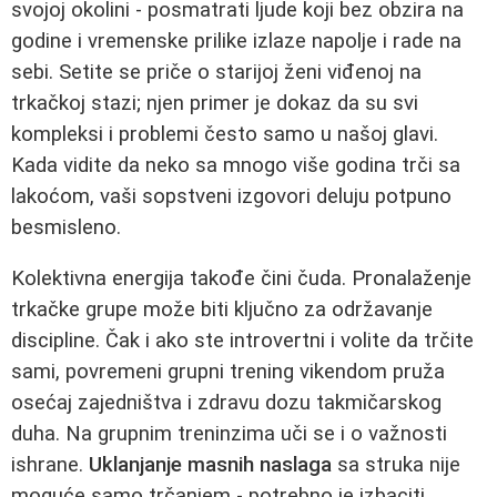
svojoj okolini - posmatrati ljude koji bez obzira na
godine i vremenske prilike izlaze napolje i rade na
sebi. Setite se priče o starijoj ženi viđenoj na
trkačkoj stazi; njen primer je dokaz da su svi
kompleksi i problemi često samo u našoj glavi.
Kada vidite da neko sa mnogo više godina trči sa
lakoćom, vaši sopstveni izgovori deluju potpuno
besmisleno.
Kolektivna energija takođe čini čuda. Pronalaženje
trkačke grupe može biti ključno za održavanje
discipline. Čak i ako ste introvertni i volite da trčite
sami, povremeni grupni trening vikendom pruža
osećaj zajedništva i zdravu dozu takmičarskog
duha. Na grupnim treninzima uči se i o važnosti
ishrane.
Uklanjanje masnih naslaga
sa struka nije
moguće samo trčanjem - potrebno je izbaciti