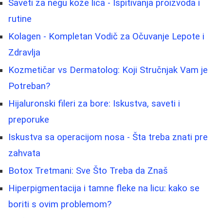
Saveti za negu kože lica - Ispitivanja proizvoda i
rutine
Kolagen - Kompletan Vodič za Očuvanje Lepote i
Zdravlja
Kozmetičar vs Dermatolog: Koji Stručnjak Vam je
Potreban?
Hijaluronski fileri za bore: Iskustva, saveti i
preporuke
Iskustva sa operacijom nosa - Šta treba znati pre
zahvata
Botox Tretmani: Sve Što Treba da Znaš
Hiperpigmentacija i tamne fleke na licu: kako se
boriti s ovim problemom?