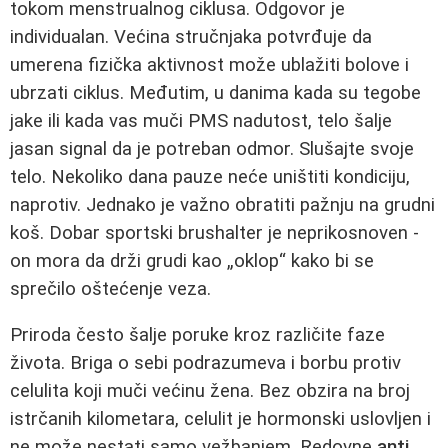
tokom menstrualnog ciklusa. Odgovor je
individualan. Većina stručnjaka potvrđuje da
umerena fizička aktivnost može ublažiti bolove i
ubrzati ciklus. Međutim, u danima kada su tegobe
jake ili kada vas muči PMS nadutost, telo šalje
jasan signal da je potreban odmor. Slušajte svoje
telo. Nekoliko dana pauze neće uništiti kondiciju,
naprotiv. Jednako je važno obratiti pažnju na grudni
koš. Dobar sportski brushalter je neprikosnoven -
on mora da drži grudi kao „oklop“ kako bi se
sprečilo oštećenje veza.
Priroda često šalje poruke kroz različite faze
života. Briga o sebi podrazumeva i borbu protiv
celulita koji muči većinu žena. Bez obzira na broj
istrčanih kilometara, celulit je hormonski uslovljen i
ne može nestati samo vežbanjem. Redovne
anti