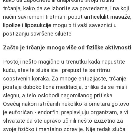
trčanja, kako da se izborite sa povredama, i na koji
način savremeni tretmani poput
anticelulit masaže
,
lipolize
i
liposukcije
mogu biti vaši saveznici u
postizanju savršene siluete.
Zašto je trčanje mnogo više od fizičke aktivnosti
Postoji nešto magično u trenutku kada napustite
kuću, stavite slušalice i prepustite se ritmu
sopstvenih koraka. Za mnoge entuzijaste, trčanje
postaje duboko lična meditacija, prilika da se misli
slegnu, a telo oslobodi nagomilanog pritiska.
Osećaj nakon istrčanih nekoliko kilometara gotovo
je euforičan - endorfini preplavljuju organizam, a vi
shvatate da ste upravo učinili nešto izuzetno za
svoje fizičko i mentalno zdravlje. Nije redak slučaj