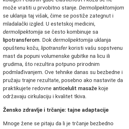
može vratiti u prvobitno stanje.
Dermolipektomijom
se uklanja taj višak, čime se postiže zategnut i
mladalački izgled. U estetskoj medicini,
dermolipektomija
se često kombinuje sa
lipotransferom
. Dok
dermolipektomija
uklanja
opuštenu kožu,
lipotransfer
koristi vašu sopstvenu
mast da popuni volumenske gubitke na licu ili
grudima, što rezultira potpuno prirodnim
podmlađivanjem. Ove tehnike danas su bezbedne i
pružaju trajne rezultate, posebno ako nastavite da
praktikujete redovne
anticelulit masaže
koje
održavaju cirkulaciju i kvalitet tkiva.
Žensko zdravlje i trčanje: tajne adaptacije
Mnoge žene se pitaju da li je trčanje bezbedno