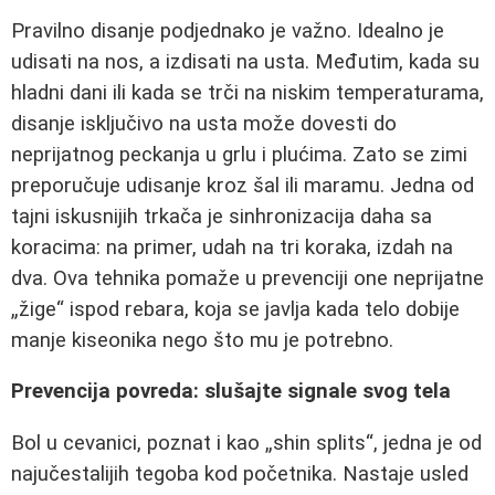
Pravilno disanje podjednako je važno. Idealno je
udisati na nos, a izdisati na usta. Međutim, kada su
hladni dani ili kada se trči na niskim temperaturama,
disanje isključivo na usta može dovesti do
neprijatnog peckanja u grlu i plućima. Zato se zimi
preporučuje udisanje kroz šal ili maramu. Jedna od
tajni iskusnijih trkača je sinhronizacija daha sa
koracima: na primer, udah na tri koraka, izdah na
dva. Ova tehnika pomaže u prevenciji one neprijatne
„žige“ ispod rebara, koja se javlja kada telo dobije
manje kiseonika nego što mu je potrebno.
Prevencija povreda: slušajte signale svog tela
Bol u cevanici, poznat i kao „shin splits“, jedna je od
najučestalijih tegoba kod početnika. Nastaje usled