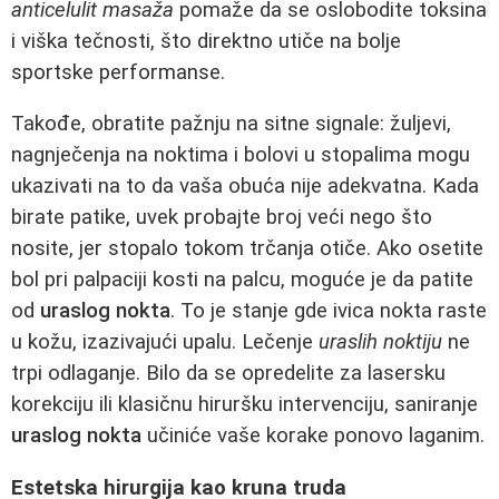
anticelulit masaža
pomaže da se oslobodite toksina
i viška tečnosti, što direktno utiče na bolje
sportske performanse.
Takođe, obratite pažnju na sitne signale: žuljevi,
nagnječenja na noktima i bolovi u stopalima mogu
ukazivati na to da vaša obuća nije adekvatna. Kada
birate patike, uvek probajte broj veći nego što
nosite, jer stopalo tokom trčanja otiče. Ako osetite
bol pri palpaciji kosti na palcu, moguće je da patite
od
uraslog nokta
. To je stanje gde ivica nokta raste
u kožu, izazivajući upalu. Lečenje
uraslih noktiju
ne
trpi odlaganje. Bilo da se opredelite za lasersku
korekciju ili klasičnu hiruršku intervenciju, saniranje
uraslog nokta
učiniće vaše korake ponovo laganim.
Estetska hirurgija kao kruna truda