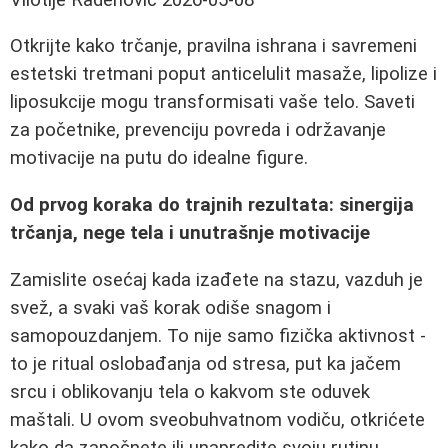
Otkrijte kako trčanje, pravilna ishrana i savremeni
estetski tretmani poput anticelulit masaže, lipolize i
liposukcije mogu transformisati vaše telo. Saveti
za početnike, prevenciju povreda i održavanje
motivacije na putu do idealne figure.
Od prvog koraka do trajnih rezultata: sinergija
trčanja, nege tela i unutrašnje motivacije
Zamislite osećaj kada izađete na stazu, vazduh je
svež, a svaki vaš korak odiše snagom i
samopouzdanjem. To nije samo fizička aktivnost -
to je ritual oslobađanja od stresa, put ka jačem
srcu i oblikovanju tela o kakvom ste oduvek
maštali. U ovom sveobuhvatnom vodiču, otkrićete
kako da započnete ili unapredite svoju rutinu