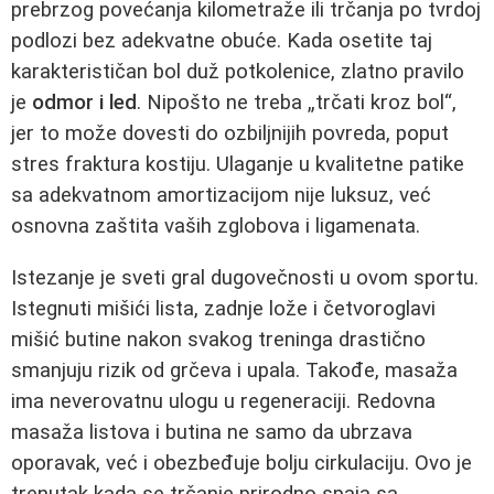
prebrzog povećanja kilometraže ili trčanja po tvrdoj
podlozi bez adekvatne obuće. Kada osetite taj
karakterističan bol duž potkolenice, zlatno pravilo
je
odmor i led
. Nipošto ne treba „trčati kroz bol“,
jer to može dovesti do ozbiljnijih povreda, poput
stres fraktura kostiju. Ulaganje u kvalitetne patike
sa adekvatnom amortizacijom nije luksuz, već
osnovna zaštita vaših zglobova i ligamenata.
Istezanje je sveti gral dugovečnosti u ovom sportu.
Istegnuti mišići lista, zadnje lože i četvoroglavi
mišić butine nakon svakog treninga drastično
smanjuju rizik od grčeva i upala. Takođe, masaža
ima neverovatnu ulogu u regeneraciji. Redovna
masaža listova i butina ne samo da ubrzava
oporavak, već i obezbeđuje bolju cirkulaciju. Ovo je
trenutak kada se trčanje prirodno spaja sa