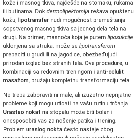
kože i masnog tkiva, najčešće na stomaku, rukama
ili butinama. Dok
dermolipektomija
rešava opuštenu
kožu,
lipotransfer
nudi mogućnost premeštanja
sopstvenog masnog tkiva sa jednog dela tela na
drugi. Na primer, masnoća koja je putem
liposukcije
uklonjena sa struka, može se
lipotransferom
prebaciti u grudi ili na jagodice, obezbeđujući
prirodan izgled bez stranih tela. Ove procedure, u
kombinaciji sa redovnim treningom i
anti-celulit
masažom
, pružaju kompletnu transformaciju tela.
Ne treba zaboraviti ni male, ali izuzetno neprijatne
probleme koji mogu uticati na vašu rutinu trčanja.
Urastao nokat
na stopalu može biti bolan i
onesposobiti vas za nošenje patika i trening.
Problem
uraslog nokta
često nastaje zbog
nepravilnog podsecanja ili nošenja neadekvatne