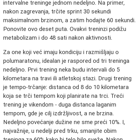
intervalne treninge jednom nedeljno. Na primer,
nakon zagrevanja, trčite sprint 30 sekundi
maksimalnom brzinom, a zatim hodajte 60 sekundi.
Ponovite ovo deset puta. Ovakvi treninzi podižu
metabolizam i do 48 sati nakon aktivnosti.
Za one koji već imaju kondiciju i razmišljaju o
polumaratonu, idealan je raspored od tri treninga
nedeljno. Prvi trening neka budu intervali do 5
kilometara na travi ili atletskoj stazi. Drugi trening
je tempo-trčanje: distanca od 8 do 10 kilometara
koja se trči tempom koji planirate na trci. Treći
trening je vikendom - duga distanca laganim
tempom, gde je cilj izdržljivost, a ne brzina.
Nedeljno povećanje dužine ne sme preći 10%. I,
najvažnije, u nedelji pred trku, smanjite obim
treninga za 60% kako bi telo bilo sveže. Nakon