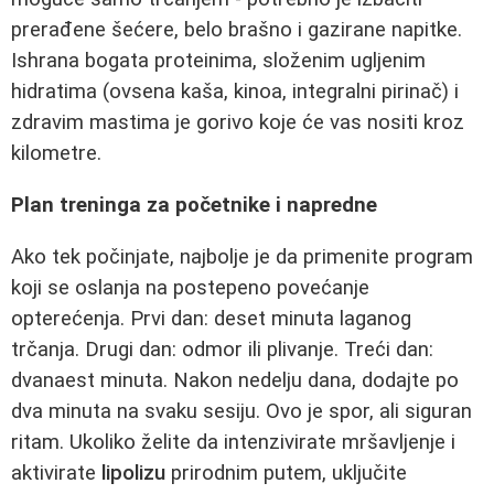
prerađene šećere, belo brašno i gazirane napitke.
Ishrana bogata proteinima, složenim ugljenim
hidratima (ovsena kaša, kinoa, integralni pirinač) i
zdravim mastima je gorivo koje će vas nositi kroz
kilometre.
Plan treninga za početnike i napredne
Ako tek počinjate, najbolje je da primenite program
koji se oslanja na postepeno povećanje
opterećenja. Prvi dan: deset minuta laganog
trčanja. Drugi dan: odmor ili plivanje. Treći dan:
dvanaest minuta. Nakon nedelju dana, dodajte po
dva minuta na svaku sesiju. Ovo je spor, ali siguran
ritam. Ukoliko želite da intenzivirate mršavljenje i
aktivirate
lipolizu
prirodnim putem, uključite