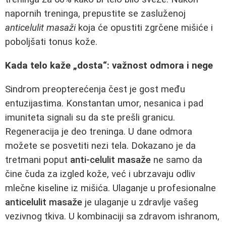
napornih treninga, prepustite se zasluženoj
anticelulit masaži
koja će opustiti zgrčene mišiće i
poboljšati tonus kože.
Kada telo kaže „dosta“: važnost odmora i nege
Sindrom preopterećenja čest je gost među
entuzijastima. Konstantan umor, nesanica i pad
imuniteta signali su da ste prešli granicu.
Regeneracija je deo treninga. U dane odmora
možete se posvetiti nezi tela. Dokazano je da
tretmani poput
anti-celulit masaže
ne samo da
čine čuda za izgled kože, već i ubrzavaju odliv
mlečne kiseline iz mišića. Ulaganje u profesionalne
anticelulit masaže
je ulaganje u zdravlje vašeg
vezivnog tkiva. U kombinaciji sa zdravom ishranom,