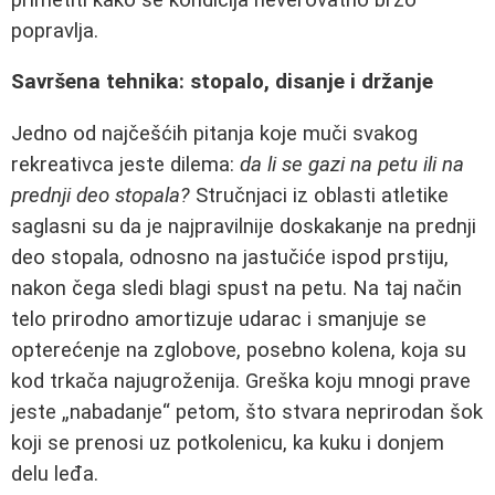
popravlja.
Savršena tehnika: stopalo, disanje i držanje
Jedno od najčešćih pitanja koje muči svakog
rekreativca jeste dilema:
da li se gazi na petu ili na
prednji deo stopala?
Stručnjaci iz oblasti atletike
saglasni su da je najpravilnije doskakanje na prednji
deo stopala, odnosno na jastučiće ispod prstiju,
nakon čega sledi blagi spust na petu. Na taj način
telo prirodno amortizuje udarac i smanjuje se
opterećenje na zglobove, posebno kolena, koja su
kod trkača najugroženija. Greška koju mnogi prave
jeste „nabadanje“ petom, što stvara neprirodan šok
koji se prenosi uz potkolenicu, ka kuku i donjem
delu leđa.