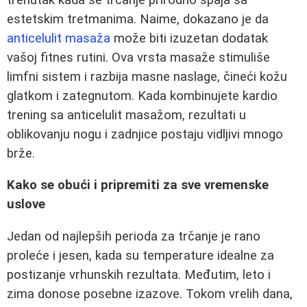
estetskim tretmanima. Naime, dokazano je da
anticelulit masaža
može biti izuzetan dodatak
vašoj fitnes rutini. Ova vrsta masaže stimuliše
limfni sistem i razbija masne naslage, čineći kožu
glatkom i zategnutom. Kada kombinujete kardio
trening sa anticelulit masažom, rezultati u
oblikovanju nogu i zadnjice postaju vidljivi mnogo
brže.
Kako se obući i pripremiti za sve vremenske
uslove
Jedan od najlepših perioda za trčanje je rano
proleće i jesen, kada su temperature idealne za
postizanje vrhunskih rezultata. Međutim, leto i
zima donose posebne izazove. Tokom vrelih dana,