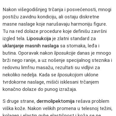
Nakon višegodišnjeg trčanja i posvećenosti, mnogi
postižu zavidnu kondiciju, ali ostaju diskretne
masne naslage koje narušavaju harmoniju figure.
Tu na red dolaze procedure koje definišu završni
izgled tela.
Liposukcija
je zlatni standard za
uklanjanje masnih naslaga
sa stomaka, leđa i
butina. Oporavak nakon
liposukcije
danas je mnogo
brži nego ranije, a uz nošenje specijalnog steznika i
redovnu limfnu masažu, rezultati su vidljivi za
nekoliko nedelja. Kada se
liposukcijom
uklone
tvrdokorne naslage, mišići isklesani trčanjem
konačno dolaze do punog izražaja.
S druge strane,
dermolipektomija
rešava problem
viška kože. Nakon velikih promena u telesnoj težini,
kolagen i elastin gube elastičnost i koža se ne