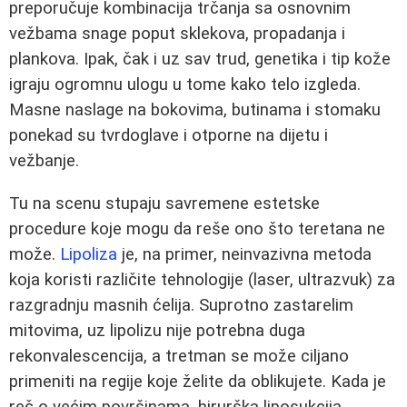
preporučuje kombinacija trčanja sa osnovnim
vežbama snage poput sklekova, propadanja i
plankova. Ipak, čak i uz sav trud, genetika i tip kože
igraju ogromnu ulogu u tome kako telo izgleda.
Masne naslage na bokovima, butinama i stomaku
ponekad su tvrdoglave i otporne na dijetu i
vežbanje.
Tu na scenu stupaju savremene estetske
procedure koje mogu da reše ono što teretana ne
može.
Lipoliza
je, na primer, neinvazivna metoda
koja koristi različite tehnologije (laser, ultrazvuk) za
razgradnju masnih ćelija. Suprotno zastarelim
mitovima, uz lipolizu nije potrebna duga
rekonvalescencija, a tretman se može ciljano
primeniti na regije koje želite da oblikujete. Kada je
reč o većim površinama, hirurška liposukcija