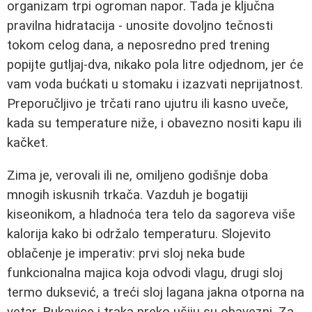
organizam trpi ogroman napor. Tada je ključna
pravilna hidratacija - unosite dovoljno tečnosti
tokom celog dana, a neposredno pred trening
popijte gutljaj-dva, nikako pola litre odjednom, jer će
vam voda bućkati u stomaku i izazvati neprijatnost.
Preporučljivo je trčati rano ujutru ili kasno uveče,
kada su temperature niže, i obavezno nositi kapu ili
kačket.
Zima je, verovali ili ne, omiljeno godišnje doba
mnogih iskusnih trkača. Vazduh je bogatiji
kiseonikom, a hladnoća tera telo da sagoreva više
kalorija kako bi održalo temperaturu. Slojevito
oblačenje je imperativ: prvi sloj neka bude
funkcionalna majica koja odvodi vlagu, drugi sloj
termo duksević, a treći sloj lagana jakna otporna na
vetar. Rukavice i traka preko ušiju su obavezni. Za