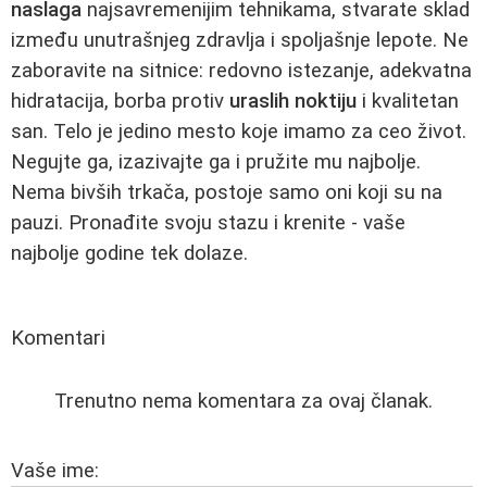
naslaga
najsavremenijim tehnikama, stvarate sklad
između unutrašnjeg zdravlja i spoljašnje lepote. Ne
zaboravite na sitnice: redovno istezanje, adekvatna
hidratacija, borba protiv
uraslih noktiju
i kvalitetan
san. Telo je jedino mesto koje imamo za ceo život.
Negujte ga, izazivajte ga i pružite mu najbolje.
Nema bivših trkača, postoje samo oni koji su na
pauzi. Pronađite svoju stazu i krenite - vaše
najbolje godine tek dolaze.
Komentari
Trenutno nema komentara za ovaj članak.
Vaše ime: