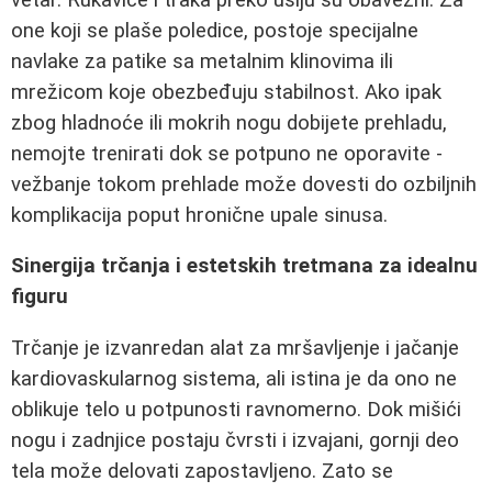
one koji se plaše poledice, postoje specijalne
navlake za patike sa metalnim klinovima ili
mrežicom koje obezbeđuju stabilnost. Ako ipak
zbog hladnoće ili mokrih nogu dobijete prehladu,
nemojte trenirati dok se potpuno ne oporavite -
vežbanje tokom prehlade može dovesti do ozbiljnih
komplikacija poput hronične upale sinusa.
Sinergija trčanja i estetskih tretmana za idealnu
figuru
Trčanje je izvanredan alat za mršavljenje i jačanje
kardiovaskularnog sistema, ali istina je da ono ne
oblikuje telo u potpunosti ravnomerno. Dok mišići
nogu i zadnjice postaju čvrsti i izvajani, gornji deo
tela može delovati zapostavljeno. Zato se