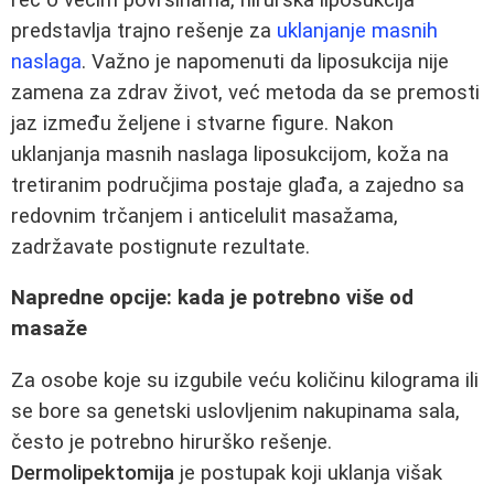
predstavlja trajno rešenje za
uklanjanje masnih
naslaga
. Važno je napomenuti da liposukcija nije
zamena za zdrav život, već metoda da se premosti
jaz između željene i stvarne figure. Nakon
uklanjanja masnih naslaga liposukcijom, koža na
tretiranim područjima postaje glađa, a zajedno sa
redovnim trčanjem i anticelulit masažama,
zadržavate postignute rezultate.
Napredne opcije: kada je potrebno više od
masaže
Za osobe koje su izgubile veću količinu kilograma ili
se bore sa genetski uslovljenim nakupinama sala,
često je potrebno hirurško rešenje.
Dermolipektomija
je postupak koji uklanja višak