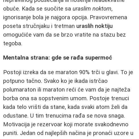
obuće. Kada se suočite sa
uraslim noktom
,
ignorisanje bola je najgora opcija. Pravovremena
poseta stručnjaku i tretman
uraslih noktiju
omogućiće vam da se brzo vratite na stazu bez
tegoba.
Mentalna strana: gde se rađa supermoć
Postoji izreka da se maraton 90% trči u glavi. To je
potpuno tačno. Svako ko je ikada istrčao
polumaraton ili maraton reći će vam da je najteža
borba ona sa sopstvenim umom. Postoje trenuci
kada telo vrišti da stane, kada svaki atom želi da
odustane. U tim trenucima rađa se nova snaga.
Motivacija je rezervoar koji morate svakodnevno
puniti. Jedan od najlepših načina je pronaći uzore u