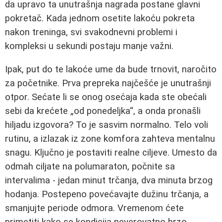
da upravo ta unutrašnja nagrada postane glavni
pokretač. Kada jednom osetite lakoću pokreta
nakon treninga, svi svakodnevni problemi i
kompleksi u sekundi postaju manje važni.
Ipak, put do te lakoće ume da bude trnovit, naročito
za početnike. Prva prepreka najčešće je unutrašnji
otpor. Sećate li se onog osećaja kada ste obećali
sebi da krećete „od ponedeljka“, a onda pronašli
hiljadu izgovora? To je sasvim normalno. Telo voli
rutinu, a izlazak iz zone komfora zahteva mentalnu
snagu. Ključno je postaviti realne ciljeve. Umesto da
odmah ciljate na polumaraton, počnite sa
intervalima - jedan minut trčanja, dva minuta brzog
hodanja. Postepeno povećavajte dužinu trčanja, a
smanjujte periode odmora. Vremenom ćete
primetiti kako se kondicija neverovatno brzo