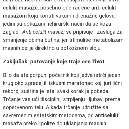
celulit masaže
, posebno one rađene
anti celulit
masažom
koja koristi vakum i drenažne gelove,
jedini su dokazani nehirurški način da se koža
zagladi.
Anti celulit masaži
se pripisuje i zasluga za
smanjenje obima butina, jer stimuliše metabolizam
masnih ćelija direktno u potkožnom sloju.
Zaključak: putovanje koje traje ceo život
Bilo da ste potpuni početnik koji jedva istrči jedan
krug oko zgrade, ili iskusni maratonac koji juri lični
rekord, suština je ista: svaki korak je pobeda.
Trčanje vas uči disciplini, strpljenju i ljubavi prema
sopstvenom telu. A kada trčanje udružite sa
savremenim estetskim metodama, od
anticelulit
masaža
preko
lipolize
do
uklanjanja masnih