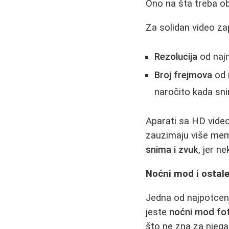
Ono na šta treba ob
Za solidan video za
Rezolucija
od najm
Broj frejmova
od 
naročito kada sni
Aparati sa HD video 
zauzimaju više memo
snima i zvuk
, jer n
Noćni mod i ostale
Jedna od najpotcenj
jeste
noćni mod fot
što ne zna za njega 