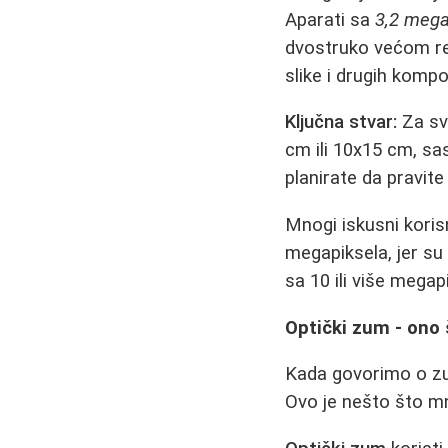
Aparati sa
3,2 mega
dvostruko većom rezo
slike i drugih kompo
Ključna stvar:
Za sv
cm ili 10x15 cm, sa
planirate da pravite 
Mnogi iskusni kori
megapiksela, jer su
sa 10 ili više megap
Optički zum - ono 
Kada govorimo o zu
Ovo je nešto što mn