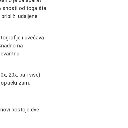
dealno je da aparat
zavisnosti od toga šta
približi udaljene
otografije i uvećava
aknadno na
levantnu
x, 20x, pa i više)
o optički zum
.
snovi postoje dve