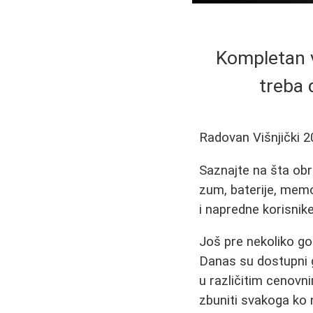
Kompletan v
treba 
Radovan Višnjički
2
Saznajte na šta obra
zum, baterije, memo
i napredne korisnike
Još pre nekoliko g
Danas su dostupni g
u različitim cenovn
zbuniti svakoga ko 