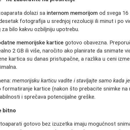
otoaparata dolazi sa
internom memorijom
od svega 16 M
esetak fotografija u srednjoj rezoluciji ili minut i po v
za bilo kakvu ozbiljniju upotrebu.
odatne memorijske kartice
gotovo obavezna. Preporuč
dealno 2 GB ili više, naročito ako planirate da snimate v
Cene kartica su danas pristupačne, a razlika u ceni izm
nimalna.
mena:
memorijsku karticu vadite i stavljajte samo kada je
formatiranje kartice (nakon što prebacite snimke na
abilnosti i sprečava potencijalne greške.
e bitno
fotoaparati gotovo bez izuzetka imaju mogućnost snima