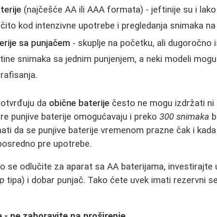
terije
(najčešće AA ili AAA formata) - jeftinije su i lako
čito kod intenzivne upotrebe i pregledanja snimaka na 
terije sa punjačem
- skuplje na početku, ali dugoročno is
ne snimaka sa jednim punjenjem, a neki modeli mogu i
rafisanja.
potvrđuju da
obične baterije
često ne mogu izdržati ni 
bre punjive baterije omogućavaju i preko
300 snimaka
b
ati da se punjive baterije vremenom prazne čak i kada 
neposredno pre upotrebe.
 se odlučite za aparat sa AA baterijama, investirajte u
op
tipa) i dobar punjač. Tako ćete uvek imati rezervni 
 - ne zaboravite na proširenje