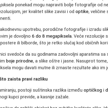
piksela
ponekad mogu napraviti bolje fotografije od n
lucijom, jer kvalitet slike zavisi i od
optike
, veličin
nenti.
akodnevnu upotrebu, porodične fotografije i izradu sl
svim je dovoljno
6 do 8 megapiksela
. Veće rezolucije 
postere ili bilborde, što je retko slučaj kod običnih kori
snici svedoče da su godinama zadovoljni aparatima sa 
 im
boje prirodne
, a slike oštre i jasne. Nasuprot tome,
iksela mogu davati mutne ili zrnaste rezultate ako im je
što zaista pravi razliku
miranju, postoji suštinska razlika između
optičkog
i
d
ogi kupci previde, a kasnije zažale.