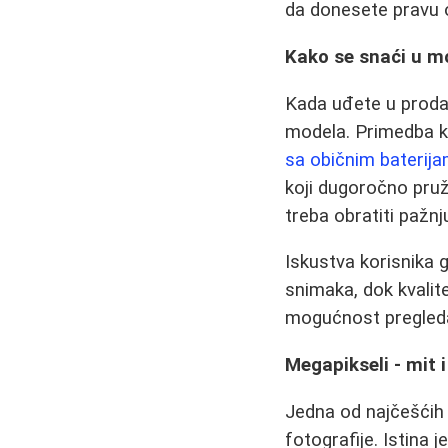
da donesete pravu 
Kako se snaći u m
Kada uđete u prodav
modela. Primedba ko
sa običnim baterij
koji dugoročno pruž
treba obratiti pažnj
Iskustva korisnika 
snimaka, dok kvalit
mogućnost pregleda
Megapikseli - mit 
Jedna od najčešćih 
fotografije. Istina 