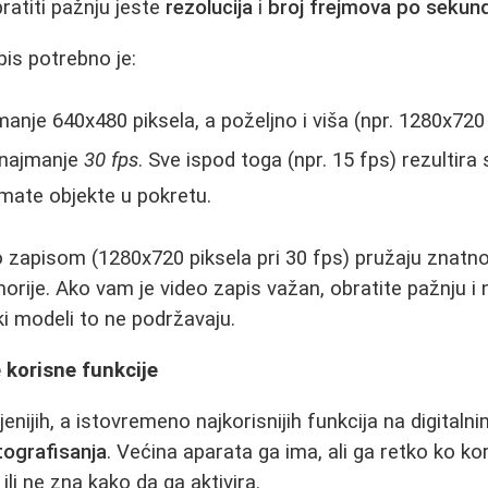
ratiti pažnju jeste
rezolucija
i
broj frejmova po sekund
pis potrebno je:
anje 640x480 piksela, a poželjno i viša (npr. 1280x720
najmanje
30 fps
. Sve ispod toga (npr. 15 fps) rezultira
mate objekte u pokretu.
zapisom (1280x720 piksela pri 30 fps) pružaju znatno bol
rije. Ako vam je video zapis važan, obratite pažnju i n
eki modeli to ne podržavaju.
 korisne funkcije
enijih, a istovremeno najkorisnijih funkcija na digital
ografisanja
. Većina aparata ga ima, ali ga retko ko ko
ili ne zna kako da ga aktivira.