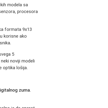
ekih modela sa
e senzora, procesora
ika formata 9x13
su korisne ako
snika.
svega 5
 neki noviji modeli
 optika lošija.
igitalnog zuma
.