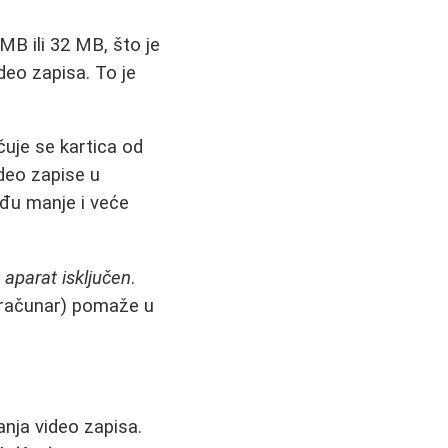
B ili 32 MB, što je
ideo zapisa. To je
uje se kartica od
ideo zapise u
eđu manje i veće
 aparat isključen
.
 računar) pomaže u
nja video zapisa.