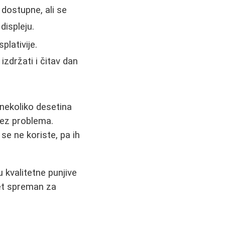
 dostupne, ali se
displeju.
plativije.
zdržati i čitav dan
nekoliko desetina
ez problema.
se ne koriste, pa ih
 kvalitetne punjive
set spreman za