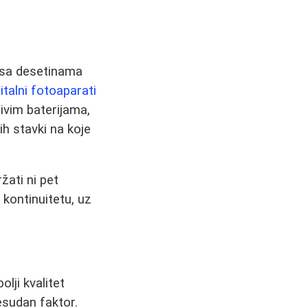
e sa desetinama
gitalni fotoaparati
njivim baterijama,
h stavki na koje
žati ni pet
 kontinuitetu, uz
lji kvalitet
esudan faktor.