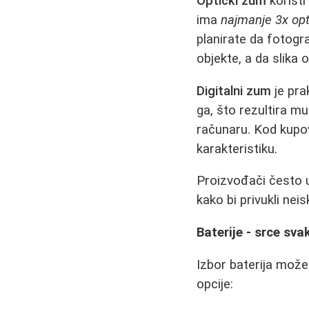
Optički zum
koristi
ima
najmanje 3x opt
planirate da fotogra
objekte, a da slika 
Digitalni zum
je pra
ga, što rezultira 
računaru. Kod kupo
karakteristiku.
Proizvođači često u 
kako bi privukli nei
Baterije - srce sv
Izbor baterija može
opcije: