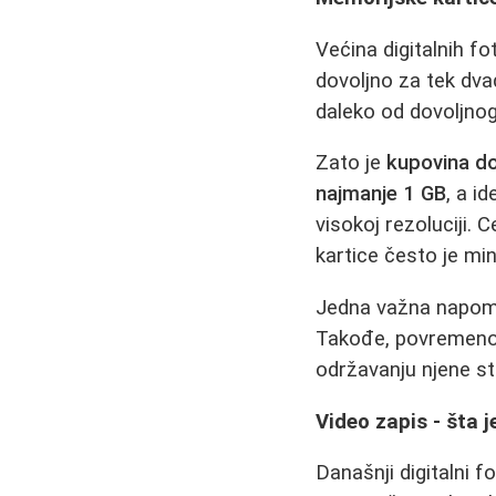
Većina digitalnih f
dovoljno za tek dvad
daleko od dovoljnog 
Zato je
kupovina d
najmanje 1 GB
, a i
visokoj rezoluciji. 
kartice često je mi
Jedna važna napo
Takođe, povremeno 
održavanju njene st
Video zapis - šta j
Današnji digitalni 