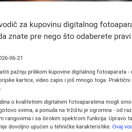
odič za kupovinu digitalnog fotoapara
da znate pre nego što odaberete prav
026-06-21
titi pažnju prilikom kupovine digitalnog fotoaparata - 
rijske kartice, video zapis i još mnogo toga. Praktični
.
odina o kvalitetnim digitalnim fotoaparatima mogli s
otovo svima, a ponuda na tržištu je ogromna - od razl
im rangovima i sa širokim spektrom funkcija. Upravo t
nije dovoljno upućen u tehničke karakteristike.
Ovaj vo