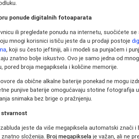
odluku.
oru ponude digitalnih fotoaparata
nicu ili pregledate ponudu na internetu, suočićete s
ju mnogi korisnici ističu jeste da u prodaji postoje
di
ama
, koji su često jeftiniji, ali i modeli sa punjačem i pu
aju znatno bolje iskustvo. Ovo je samo jedna od mnogi
u, pored broja megapiksela i količine memorije.
govore da obične alkalne baterije ponekad ne mogu izdr
etne punjive baterije omogućavaju stotine fotografija u
nja snimaka bez brige o pražnjenju.
i stvarnost
zabluda jeste da više megapiksela automatski znači i bo
je znatno složenija.
Broj megapiksela
je važan, ali ne pr