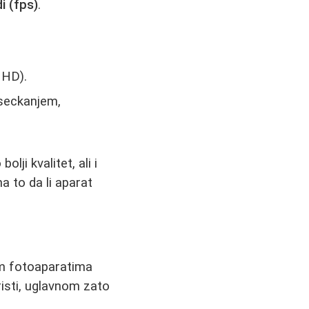
i (fps)
.
 HD).
 seckanjem,
ji kvalitet, ali i
a to da li aparat
nim fotoaparatima
risti, uglavnom zato