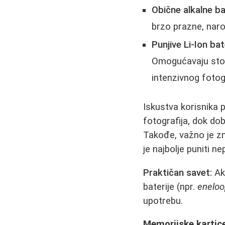
Obične alkalne ba
brzo prazne, naro
Punjive Li-Ion ba
Omogućavaju stoti
intenzivnog fotog
Iskustva korisnika 
fotografija, dok do
Takođe, važno je zn
je najbolje puniti 
Praktičan savet:
Ako
baterije (npr.
enelo
upotrebu.
Memorijske kartice