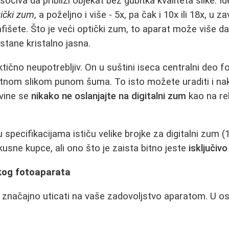
 sočiva da približi objekat bez gubitka kvaliteta slike. I
ički zum
, a poželjno i više - 5x, pa čak i 10x ili 18x, u 
fišete. Što je veći optički zum, to aparat može više da 
ostane kristalno jasna.
ktično neupotrebljiv. On u suštini iseca centralni deo f
mutnom slikom punom šuma. To isto možete uraditi i n
vine se
nikako ne oslanjajte na digitalni zum
kao na re
specifikacijama ističu velike brojke za digitalni zum (10
skusne kupce, ali ono što je zaista bitno jeste
isključiv
akog fotoaparata
 značajno uticati na vaše zadovoljstvo aparatom. U o