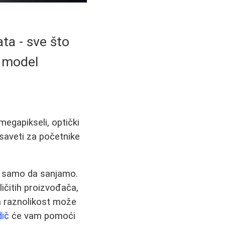
ta - sve što
i model
megapikseli, optički
 saveti za početnike
mo samo da sanjamo.
ičitih proizvođača,
a raznolikost može
dič
će vam pomoći