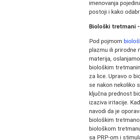
imenovanja pojedina
postoji i kako odab
Biološki tretmani 
Pod pojmom
biološ
plazmu ili prirodne
materija, oslanjamo
biološkim tretmani
za lice. Upravo o b
se nakon nekoliko se
ključna prednost bi
izaziva iritacije. 
navodi da je oporava
biološkim tretmanom
biološkom tretmanu 
sa PRP-om i stimulat