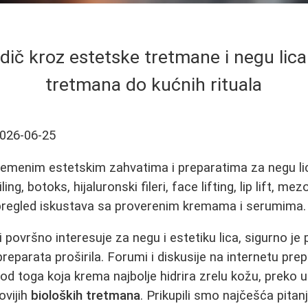
ič kroz estetske tretmane i negu lica 
tretmana do kućnih rituala
026-06-25
emenim estetskim zahvatima i preparatima za negu lic
ing, botoks, hijaluronski fileri, face lifting, lip lift, me
i pregled iskustava sa proverenim kremama i serumima.
površno interesuje za negu i estetiku lica, sigurno je 
eparata proširila. Forumi i diskusije na internetu prep
 od toga koja krema najbolje hidrira zrelu kožu, preko 
ovijih
bioloških tretmana
. Prikupili smo najčešća pitanj