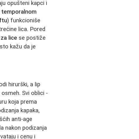
ju opušteni kapci i
a
temporalnom
ftu
) funkcioniše
trećine lica. Pored
za lice
se postiže
sto kažu da je
di hirurški, a lip
osmeh. Svi oblici -
ceduru koja prema
dizanja kapaka,
šćih anti-age
 da nakon podizanja
vataju i cenu i