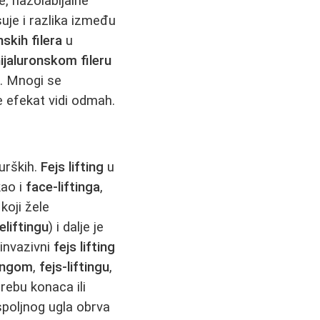
, nazolabijalne
uje i razlika između
nskih filera
u
ijaluronskom fileru
u. Mnogi se
se efekat vidi odmah.
urških.
Fejs lifting
u
kao i
face-liftinga
,
koji žele
eliftingu
) i dalje je
 invazivni
fejs lifting
tingom
,
fejs-liftingu
,
rebu konaca ili
poljnog ugla obrva