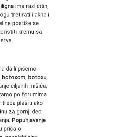
iligna
ima različitih,
gu tretirati i akne i
seline postiže se
oristiti kremu sa
ustva.
ra da li pišemo
,
botoxom
,
botoxu
,
je ciljanih mišića,
itamo po forumima
 treba plašiti ako
inu
za gornji deo
enja.
Popunjavanje
u priča o