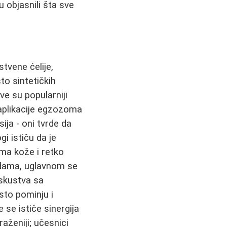
 objasnili šta sve
vene ćelije,
to sintetičkih
e su popularniji
aplikacije egzozoma
ija - oni tvrde da
gi ističu da je
ima kože i retko
todama, uglavnom se
iskustva sa
sto pominju i
se ističe sinergija
aženiji; učesnici