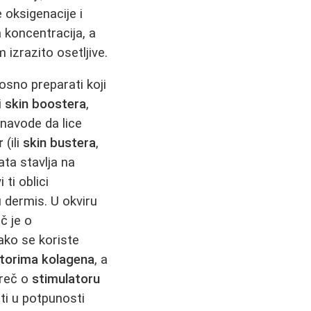
 oksigenacije i
a koncentracija, a
izrazito osetljive.
osno preparati koji
i
skin boostera
,
navode da lice
r
(ili
skin bustera
,
ata stavlja na
i ti oblici
u dermis. U okviru
eč je o
ako se koriste
atorima kolagena
, a
 reč o
stimulatoru
ti u potpunosti