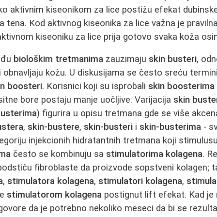
ako aktivnim kiseonikom za lice postižu efekat dubinske
a tena. Kod aktivnog kiseonika za lice važna je praviln
ktivnom kiseoniku za lice prija gotovo svaka koža osim 
eđu
biološkim tretmanima
zauzimaju
skin busteri
, odn
 i obnavljaju kožu. U diskusijama se često sreću termin
in boosteri
. Korisnici koji su isprobali
skin boosterima
 sitne bore postaju manje uočljive. Varijacija
skin buste
busterima
) figurira u opisu tretmana gde se više akcen
ustera
,
skin-bustere
,
skin-busteri
i
skin-busterima
- sv
egoriju injekcionih hidratantnih tretmana koji stimulus
ima
često se kombinuju sa
stimulatorima kolagena
. R
dstiču fibroblaste da proizvode sopstveni kolagen; t
a
,
stimulatora kolagena
,
stimulatori kolagena
,
stimul
le
stimulatorom kolagena
postignut lift efekat. Kad je
 govore da je potrebno nekoliko meseci da bi se rezulta