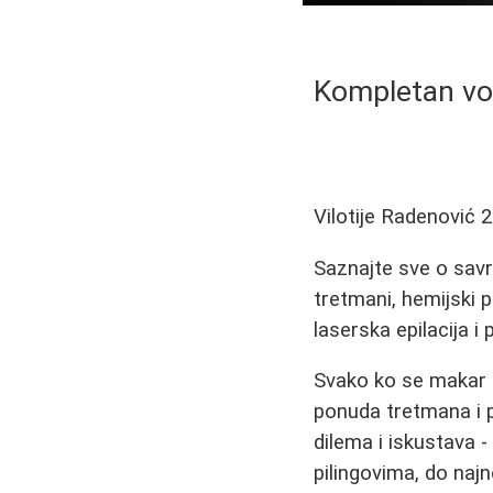
Kompletan vod
Vilotije Radenović
2
Saznajte sve o savr
tretmani, hemijski pil
laserska epilacija 
Svako ko se makar i 
ponuda tretmana i pr
dilema i iskustava -
pilingovima, do najn