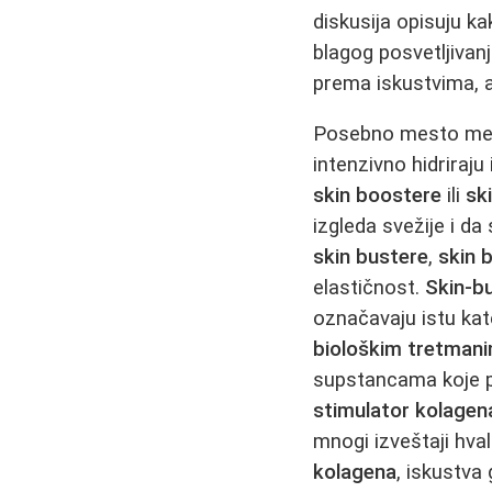
diskusija opisuju k
blagog posvetljivanj
prema iskustvima, a
Posebno mesto m
intenzivno hidriraju
skin boostere
ili
sk
izgleda svežije i da
skin bustere
,
skin 
elastičnost.
Skin-b
označavaju istu kat
biološkim tretman
supstancama koje po
stimulator kolagen
mnogi izveštaji hva
kolagena
, iskustva