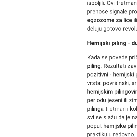
ispoljili. Ovi tretm
prenose signale prol
egzozome za lice
il
deluju gotovo revolu
Hemijski piling - 
Kada se povede pri
piling
. Rezultati za
pozitivni -
hemijski 
vrsta: površinski, 
hemijskim pilingov
periodu jeseni ili 
pilinga
tretman i ko
svi se slažu da je n
poput
hemijske pili
praktikuju redovno.