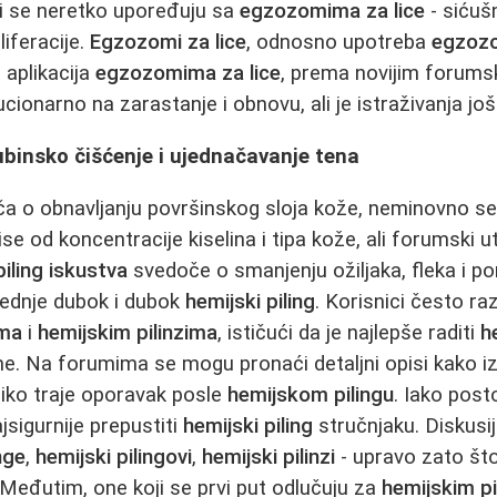
ani se neretko upoređuju sa
egzozomima za lice
- sićuš
iferacije.
Egzozomi za lice
, odnosno upotreba
egzozo
i aplikacija
egzozomima za lice
, prema novijim forums
cionarno na zarastanje i obnovu, ali je istraživanja još
dubinsko čišćenje i ujednačavanje tena
ča o obnavljanju površinskog sloja kože, neminovno s
vise od koncentracije kiselina i tipa kože, ali forumski 
piling iskustva
svedoče o smanjenju ožiljaka, fleka i por
srednje dubok i dubok
hemijski piling
. Korisnici često r
ima
i
hemijskim pilinzima
, ističući da je najlepše raditi
h
zime. Na forumima se mogu pronaći detaljni opisi kako 
liko traje oporavak posle
hemijskom pilingu
. Iako post
ajsigurnije prepustiti
hemijski piling
stručnjaku. Diskusi
nge
,
hemijski pilingovi
,
hemijski pilinzi
- upravo zato št
 Međutim, one koji se prvi put odlučuju za
hemijskim p