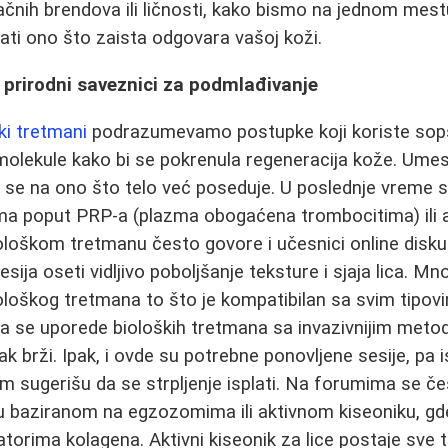
čnih brendova ili ličnosti, kako bismo na jednom mestu
rati ono što zaista odgovara vašoj koži.
- prirodni saveznici za podmlađivanje
ki tretmani
podrazumevamo postupke koji koriste sopst
 molekule kako bi se pokrenula regeneracija kože. Umes
 se na ono što telo već poseduje. U poslednje vreme sv
ma poput PRP-a (plazma obogaćena trombocitima) ili 
iološkom tretmanu često govore i učesnici online diskus
sija oseti vidljivo poboljšanje teksture i sjaja lica. Mno
ološkog tretmana to što je kompatibilan sa svim tipov
Kada se uporede bioloških tretmana sa invazivnijim me
k brži. Ipak, i ovde su potrebne ponovljene sesije, pa 
 sugerišu da se strpljenje isplati. Na forumima se če
baziranom na egzozomima ili aktivnom kiseoniku, gde 
orima kolagena. Aktivni kiseonik za lice postaje sve tr