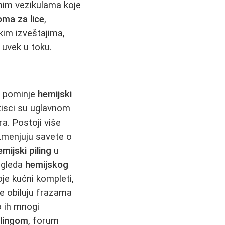
nim vezikulama koje
ma za lice
,
kim izveštajima,
 uvek u toku.
e pominje
hemijski
utisci su uglavnom
a. Postoji više
azmenjuju savete o
emijski piling
u
izgleda
hemijskog
oje kućni kompleti,
je obiluju frazama
o ih mnogi
ilingom
, forum