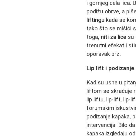
i gornjeg dela lica
podižu obrve, a piš
liftingu
kada se kom
tako što se mišići s
toga,
niti za lice
su 
trenutni efekat i st
oporavak brz.
Lip lift i podizanj
Kad su usne u pitan
liftom se skraćuje r
lip liftu, lip-lift, l
forumskim iskustvi
podizanje kapaka, p
intervencija. Bilo d
kapaka izgledaju od