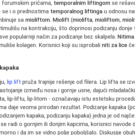
. U forumskim pričama,
temporalnim liftingom
se rešava
e se i o prednostima
temporalnog liftinga
u odnosu n
binuje sa
mioliftom
.
Miolift
(
miolifta
,
mioliftom
,
mioli
timulišu na kontrakciju, što doprinosi podizanju donje 
sve popularniji način za podizanje bez skalpela.
Nitima 
imuliše kolagen. Korisnici koji su isprobali
niti za lice
če
e kapaka
ju,
lip lift
pruža trajnije rešenje od filera. Lip lifta se izvo
astojanje između nosa i gornje usne, dajući mladalački 
ip-lifta, lip-liftu, lip-litom - označavaju istu estetsku pro
ma daje veoma prirodan rezultat. Podizanje kapaka (po
odizanjem kapaka, podizanju kapaka) jedna je od najče
a se radi o gornjim ili donjim kapcima, korisnici navode
morno i da im se vidno polje poboljšalo. Diskusije obuh