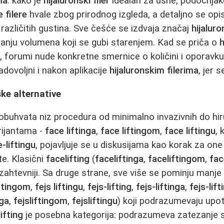
ma
: kako je
hijaluronski filer
idealan za usne, podočnjake
 filere
hvale zbog prirodnog izgleda, a detaljno se opis
različitih gustina. Sve češće se izdvaja značaj
hijaluro
ćanju volumena koji se gubi starenjem. Kad se priča o
h
du, forumi nude konkretne smernice o količini i oporavk
adovoljni i nakon aplikacije
hijaluronskim filerima
, jer 
rške alternative
obuhvata niz procedura od minimalno invazivnih do hir
arijantama -
face liftinga
,
face liftingom
,
face liftingu
, 
-liftingu
, pojavljuje se u diskusijama kao korak za one 
te. Klasični
facelifting
(
faceliftinga
,
faceliftingom
,
fac
 najzahtevniji. Sa druge strane, sve više se pominju manje
iftingom
,
fejs liftingu
,
fejs-lifting
,
fejs-liftinga
,
fejs-lif
nga
,
fejsliftingom
,
fejsliftingu
) koji podrazumevaju upot
ifting
je posebna kategorija: podrazumeva zatezanje s