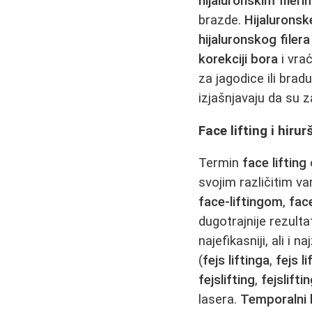
hijaluronskim fileri
brazde.
Hijaluronske
hijaluronskog filera
korekciji bora
i vra
za jagodice ili bra
izjašnjavaju da su z
Face lifting i hiru
Termin
face lifting
svojim različitim v
face-liftingom
,
face
dugotrajnije rezulta
najefikasniji, ali i
(
fejs liftinga
,
fejs l
fejslifting
,
fejslifti
lasera.
Temporalni l