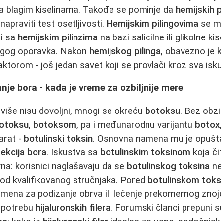
sa blagim kiselinama. Takođe se pominje da
hemijskih p
apraviti test osetljivosti.
Hemijskim pilingovima
se mo
ji sa
hemijskim pilinzima
na bazi salicilne ili glikolne ki
 dugog oporavka. Nakon
hemijskog pilinga
, obavezno je k
aktorom - još jedan savet koji se provlači kroz sva isk
nje bora - kada je vreme za ozbiljnije mere
više nisu dovoljni, mnogi se okreću
botoksu
. Bez obzi
otoksu
,
botoksom
, pa i međunarodnu varijantu
botox
parat -
botulinski toksin
. Osnovna namena mu je opuštan
ekcija bora
. Iskustva sa
botulinskim toksinom
koja č
na: korisnici naglašavaju da se
botulinskog toksina
ne
 kod kvalifikovanog stručnjaka. Pored
botulinskom toks
 primena za podizanje obrva ili lečenje prekomernog znoj
upotrebu
hijaluronskih filera
. Forumski članci prepuni s