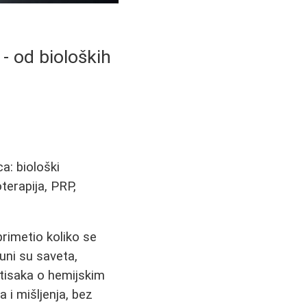
- od bioloških
a: biološki
zoterapija, PRP,
primetio koliko se
uni su saveta,
utisaka o hemijskim
a i mišljenja, bez