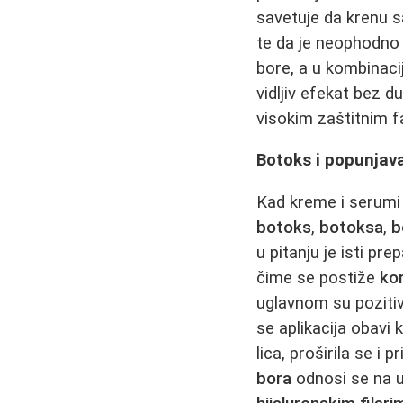
savetuje da krenu 
te da je neophodno n
bore, a u kombinaci
vidljiv efekat bez
visokim zaštitnim f
Botoks i popunjava
Kad kreme i serumi 
botoks
,
botoksa
,
b
u pitanju je isti pre
čime se postiže
kor
uglavnom su pozitiv
se aplikacija obavi
lica, proširila se i
bora
odnosi se na 