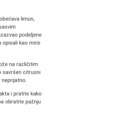
 obećava limun,
 sasvim
e izazvao podeljene
a opisali kao
miris
ože na različitim
o savršen citrusni
 neprijatno.
kta i pratite kako
pa obratite pažnju