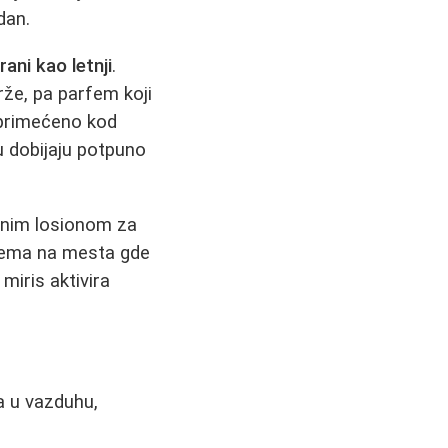
dan.
rani kao letnji
.
rže, pa parfem koji
o primećeno kod
u dobijaju potpuno
lnim losionom za
rfema na mesta gde
miris aktivira
a u vazduhu,