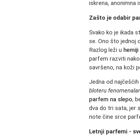
iskrena, anonimna is
Zašto je odabir pa
Svako ko je ikada s
se. Ono što jednoj 
Razlog leži u
hemiji
parfem razviti nako
savršeno, na koži p
Jedna od najčešćih 
bloteru fenomenalan,
parfem na slepo
, 
dva do tri sata, jer
note čine srce par
Letnji parfemi - sv