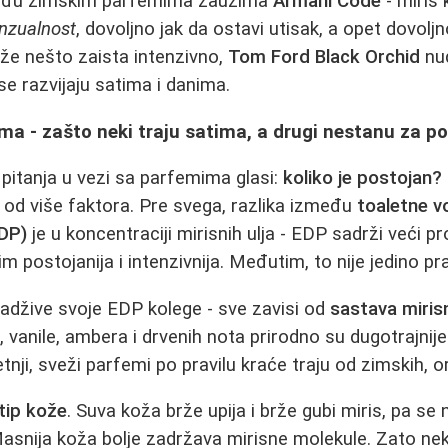
đu zimskim parfemima zauzima
Armani Code
- miris 
enzualnost
, dovoljno jak da ostavi utisak, a opet dovolj
raže nešto zaista intenzivno,
Tom Ford Black Orchid
nud
se razvijaju satima i danima.
a - zašto neki traju satima, a drugi nestanu za po
pitanja u vezi sa parfemima glasi:
koliko je postojan?
i od više faktora. Pre svega, razlika između
toaletne v
DP)
je u koncentraciji mirisnih ulja - EDP sadrži veći p
m postojanija i intenzivnija. Međutim, to nije jedino pra
adžive svoje EDP kolege - sve zavisi od
sastava miris
vanile, ambera i drvenih nota prirodno su dugotrajnije
etnji, sveži parfemi po pravilu kraće traju od zimskih, or
tip kože
. Suva koža brže upija i brže gubi miris, pa se 
asnija koža bolje zadržava mirisne molekule. Zato neki 