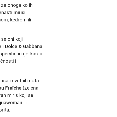
i za onoga ko ih
enasti mirisi
.
nom, kedrom ili
se oni koji
e
i
Dolce & Gabbana
 specifičnu gorkastu
čnosti i
usa i cvetnih nota
au Fraîche
(zelena
an miris koji se
quawoman
ili
orita.