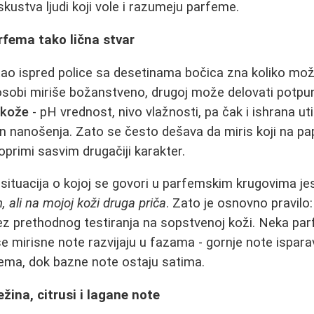
kustva ljudi koji vole i razumeju parfeme.
rfema tako lična stvar
tao ispred police sa desetinama bočica zna koliko može
osobi miriše božanstveno, drugoj može delovati potpun
 kože
- pH vrednost, nivo vlažnosti, pa čak i ishrana ut
n nanošenja. Zato se često dešava da miris koji na papi
oprimi sasvim drugačiji karakter.
situacija o kojoj se govori u parfemskim krugovima je
 ali na mojoj koži druga priča
. Zato je osnovno pravilo
bez prethodnog testiranja na sopstvenoj koži. Neka pa
 se mirisne note razvijaju u fazama - gornje note ispara
fema, dok bazne note ostaju satima.
ežina, citrusi i lagane note