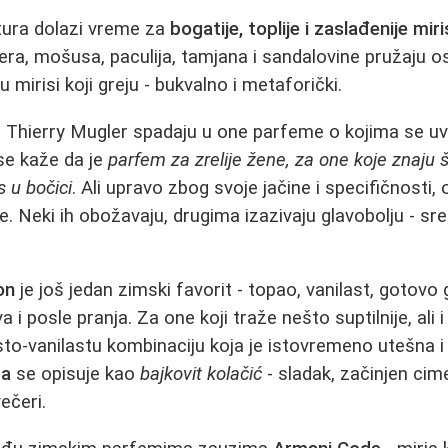
ura dolazi vreme za
bogatije, toplije i zaslađenije mir
ra, mošusa, paculija, tamjana i sandalovine pružaju o
 mirisi koji greju - bukvalno i metaforički.
 Thierry Mugler spadaju u one parfeme o kojima se uv
 se kaže da je
parfem za zrelije žene, za one koje znaju 
s u bočici
. Ali upravo zbog svoje jačine i specifičnosti, 
 Neki ih obožavaju, drugima izazivaju glavobolju - sr
on
je još jedan zimski favorit - topao, vanilast, gotovo 
 i posle pranja. Za one koji traže nešto suptilnije, ali i
to-vanilastu kombinaciju koja je istovremeno utešna i
ta
se opisuje kao
bajkovit kolačić
- sladak, začinjen cim
ečeri.