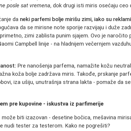
ne posle sat vremena
, dok drugi isti miris osećaju ceo 
ažanje da
neki parfemi bolje mirišu zimi, iako su reklami
gućava da se mirisne note sporije razvijaju i duže zad
 neprimetno, zimi zablista punim sjajem. Ovo je naročit
aomi Campbell linije - na hladnijem večernjem vazduh
janost:
Pre nanošenja parfema, namažite kožu neutra
Vlažna koža bolje zadržava miris. Takođe, prskanje pa
bovi, iza ušiju, unutrašnja strana lakta - pomaže da se 
fem pre kupovine - iskustva iz parfimerije
u može biti izazovan - desetine bočica, mešavina miris
je nudi tester za testerom. Kako ne pogrešiti?