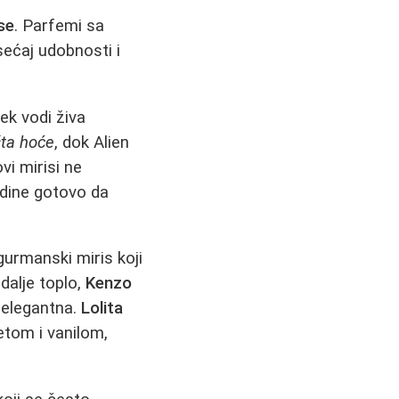
ise
. Parfemi sa
sećaj udobnosti i
ek vodi živa
šta hoće
, dok Alien
ovi mirisi ne
edine gotovo da
gurmanski miris koji
 dalje toplo,
Kenzo
 elegantna.
Lolita
etom i vanilom,