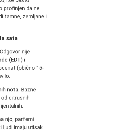
koji se često
no profinjen da ne
i tamne, zemljane i
la sata
Odgovor nije
ode (EDT)
i
rocenat (obično 15-
vilo.
nih nota
. Bazne
 od citrusnih
ijentalnih.
na njoj parfemi
ljudi imaju utisak