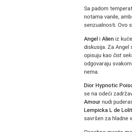
Sa padom temperat
notama vanile, ambe
senzualnosti. Ovo su
Angel
i
Alien
iz kuće
diskusija. Za Angel
opisuju kao
čist sek
odgovaraju svakome.
nema.
Dior Hypnotic Pois
se na odeći zadržava
Amour
nudi puderas
Lempicka L de Loli
savršen za hladne v