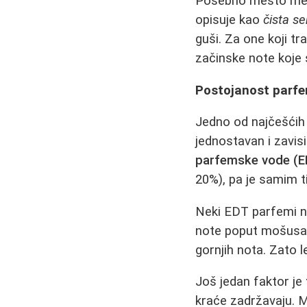
Posebno mesto me
opisuje kao
čista s
guši. Za one koji t
začinske note koje 
Postojanost parfem
Jedno od najčešćih 
jednostavan i zavis
parfemske vode (E
20%), pa je samim ti
Neki EDT parfemi n
note poput mošusa, 
gornjih nota. Zato l
Još jedan faktor je
kraće zadržavaju. M