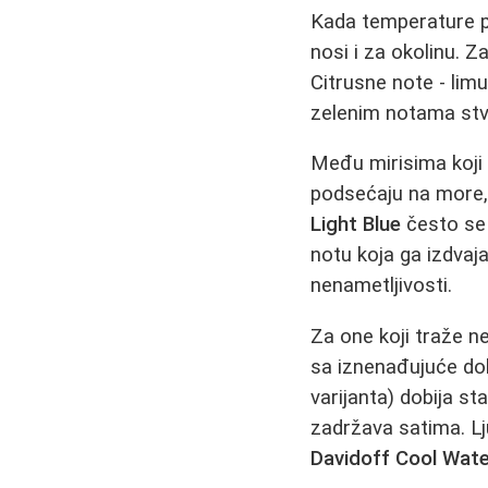
Kada temperature po
nosi i za okolinu. 
Citrusne note - lim
zelenim notama stva
Među mirisima koji 
podsećaju na more, 
Light Blue
često se 
notu koja ga izdvaj
nenametljivosti.
Za one koji traže n
sa iznenađujuće do
varijanta) dobija st
zadržava satima. Lj
Davidoff Cool Wat