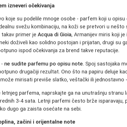
em izneveri očekivanja
tvo koje su podelile mnoge osobe - parfem koji u opisu
 idealnu svežu kombinaciju, na koži se pretvori u nešto
 takav primer je
Acqua di Gioia
, Armanijev miris koji j
neki doživeli kao solidno postojan i prijatan, drugi su g
potpuno ispod očekivanja za brend takve reputacije.
 -
ne sudite parfemu po opisu note
. Spoj sastojaka m
potpuno drugačiji rezultat. Ono što na papiru deluje ka
 može mirisati previše slatko, veštački ili jednostavno -
letnjeg parfema, naprskajte ga na unutrašnju stranu la
rednih 3-4 sata. Letnji parfemi često brže isparavaju, 
iko dugo ga zaista osećate na sebi.
plina, začini i orijentalne note