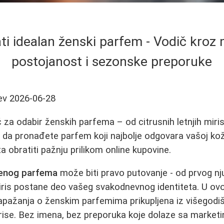
i idealan ženski parfem - Vodič kroz 
postojanost i sezonske preporuke
ev
2026-06-28
za odabir ženskih parfema – od citrusnih letnjih miris
 da pronađete parfem koji najbolje odgovara vašoj koži,
šta obratiti pažnju prilikom online kupovine.
šenog parfema
može biti pravo putovanje - od prvog nju
iris postane deo vašeg svakodnevnog identiteta. U ov
zapažanja o ženskim parfemima prikupljena iz višegodi
irise. Bez imena, bez preporuka koje dolaze sa marke