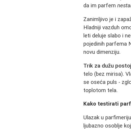
da im parfem
nesta
Zanimljivo je i zap
Hladniji vazduh omo
leti deluje slabo i
pojedinih parfema N
novu dimenziju.
Trik za dužu posto
telo (bez mirisa). 
se oseća puls - zglo
toplotom tela.
Kako testirati par
Ulazak u parfimerij
ljubazno osoblje ko