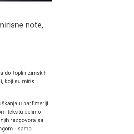
mirisne note,
a do toplih zimskih
 koji su mirisi
škanja u parfimeriji
om tekstu delimo
šnjih razgovora sa
tingom - samo