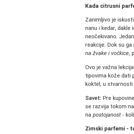
Kada citrusni parf
Zanimljivo je iskus
nanu i kedar, dakle
neočekivano. Jedan
reakcije. Dok su ga 
na žvake i voćkice
, 
Ovo je važna lekcija
tipovima kože dati 
koktel, u stvarnosti
Savet:
Pre kupovine 
se razvija tokom na
na
postojanost
- kol
Zimski parfemi - to