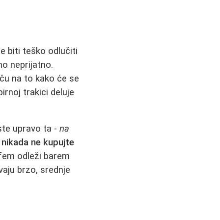
 biti teško odlučiti
o neprijatno.
iču na to kako će se
rnoj trakici deluje
ste upravo ta -
na
:
nikada ne kupujte
rfem odleži barem
vaju brzo, srednje