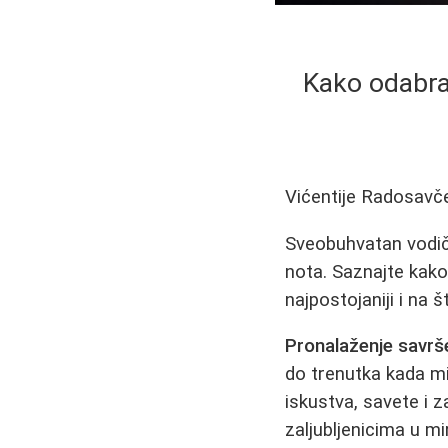
Kako odabrat
Vićentije Radosavč
Sveobuhvatan vodič 
nota. Saznajte kako
najpostojaniji i na 
Pronalaženje savr
do trenutka kada m
iskustva, savete i 
zaljubljenicima u m