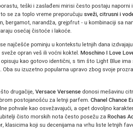
rastu, teški i zaslađeni mirisi često postaju naporni 
Zato se za toplo vreme preporučuju
sveži, citrusni i vod
un, bergamot, narandža, grejpfrut - u kombinaciji sa na
raju osećaj čistoće i lakoće.
se najčešće pominju u kontekstu letnjih dana izdvajaju 
sveže opran veš ili voćni koktel.
Moschino I Love Lov
opisuju kao gotovo identični, s tim što Light Blue ima
a. Oba su izuzetno popularna upravo zbog svoje prozra
ešto drugačije,
Versace Versense
donosi mešavinu citr
brom postojanošću za letnji parfem.
Chanel Chance E
alne pohvale kao osvežavajući, a opet dovoljno karakter
ubitelji čisto morskih nota često posežu za
Rochas A
er
, klasicima koji su decenijama na vrhu liste letnjih fav