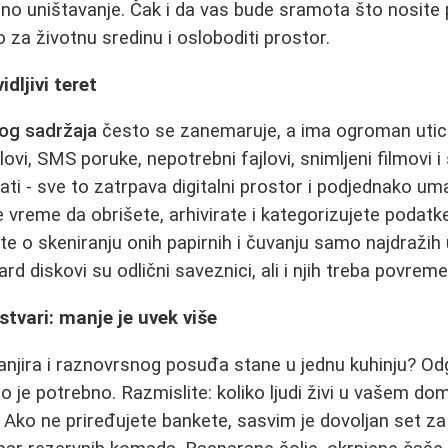
no uništavanje. Čak i da vas bude sramota što nosite
 za životnu sredinu i osloboditi prostor.
idljivi teret
kog sadržaja
često se zanemaruje, a ima ogroman utic
ovi, SMS poruke, nepotrebni fajlovi, snimljeni filmovi i 
ti - sve to zatrpava digitalni prostor i podjednako u
te vreme da obrišete, arhivirate i kategorizujete podat
ite o skeniranju onih papirnih i čuvanju samo najdražih
rd diskovi su odlični saveznici, ali i njih treba povreme
stvari: manje je uvek više
 tanjira i raznovrsnog posuđa stane u jednu kuhinju? O
 je potrebno. Razmislite: koliko ljudi živi u vašem dom
 Ako ne priređujete bankete, sasvim je dovoljan set z