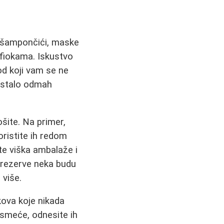
i šampončići, maske
u fiokama. Iskustvo
od koji vam se ne
ostalo odmah
ošite. Na primer,
oristite ih redom
te viška ambalaže i
 rezerve neka budu
 više.
kova koje nikada
u smeće, odnesite ih