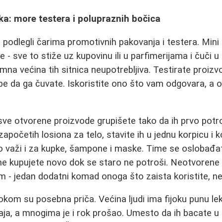
ka: more testera i polupraznih bočica
podlegli čarima promotivnih pakovanja i testera. Min
e - sve to stiže uz kupovinu ili u parfimerijama i čuči 
mna većina tih sitnica neupotrebljiva. Testirate proizv
e da ga čuvate. Iskoristite ono što vam odgovara, a 
a sve otvorene proizvode grupišete tako da ih prvo potr
apočetih losiona za telo, stavite ih u jednu korpicu i k
o važi i za kupke, šampone i maske. Time se oslobađa
 ne kupujete novo dok se staro ne potroši. Neotvorene
- jedan dodatni komad onoga što zaista koristite, ne
rokom su posebna priča. Većina ljudi ima fijoku punu le
 kraja, a mnogima je i rok prošao. Umesto da ih bacate 