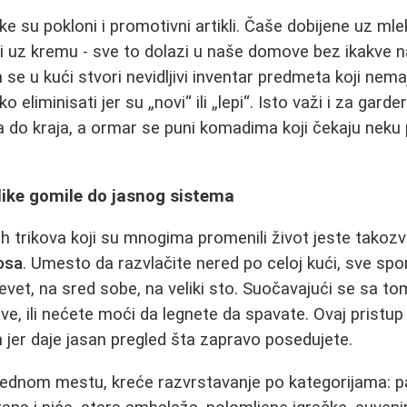
 su pokloni i promotivni artikli. Čaše dobijene uz mlek
i uz kremu - sve to dolazi u naše domove bez ikakve 
e u kući stvori nevidljivi inventar predmeta koji nemaj
ško eliminisati jer su „novi“ ili „lepi“. Isto važi i za gard
 do kraja, a ormar se puni komadima koji čekaju neku po
like gomile do jasnog sistema
h trikova koji su mnogima promenili život jeste tako
osa
. Umesto da razvlačite nered po celoj kući, sve spo
evet, na sred sobe, na veliki sto. Suočavajući se sa 
 sve, ili nećete moći da legnete da spavate. Ovaj pristup 
n jer daje jasan pregled šta zapravo posedujete.
ednom mestu, kreće razvrstavanje po kategorijama: pa