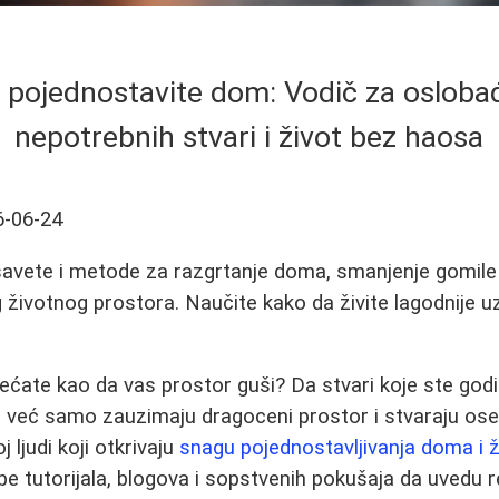
 pojednostavite dom: Vodič za osloba
nepotrebnih stvari i život bez haosa
6-06-24
savete i metode za razgrtanje doma, smanjenje gomile
g životnog prostora. Naučite kako da živite lagodnije u
ećate kao da vas prostor guši? Da stvari koje ste god
i, već samo zauzimaju dragoceni prostor i stvaraju ose
j ljudi koji otkrivaju
snagu pojednostavljivanja doma i ž
be tutorijala, blogova i sopstvenih pokušaja da uvedu r