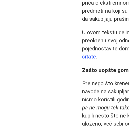
priča o ekstremnom 
predmetima koji su s
da sakupljaju prašin
U ovom tekstu delim
preokrenu svoj odn
pojednostavite dom i
čitate
.
Zašto uopšte gomi
Pre nego što krene
navode na sakuplja
nismo koristili god
pa ne mogu tek tako
kupili nešto što ne 
uloženo, već sebi o