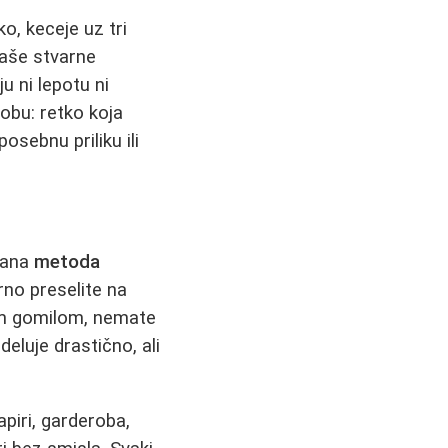
o, keceje uz tri
naše stvarne
u ni lepotu ni
erobu: retko koja
sebnu priliku ili
zvana
metoda
rno preselite na
tom gomilom, nemate
deluje drastično, ali
piri, garderoba,