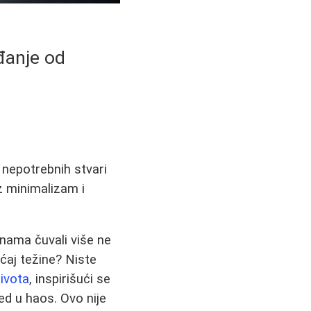
đanje od
 nepotrebnih stvari
z minimalizam i
inama čuvali više ne
ćaj težine? Niste
ivota
, inspirišući se
ed u haos. Ovo nije