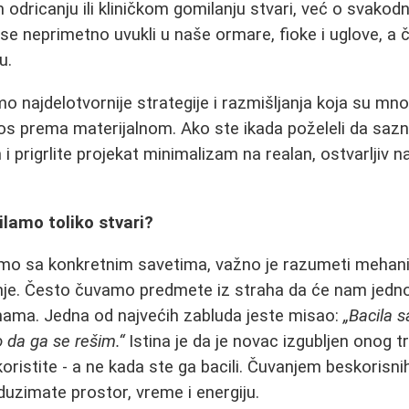
odricanju ili kliničkom gomilanju stvari, već o svakod
e neprimetno uvukli u naše ormare, fioke i uglove, a či
u.
o najdelotvornije strategije i razmišljanja koja su m
os prema materijalnom. Ako ste ikada poželeli da saz
 prigrlite projekat minimalizam na realan, ostvarljiv n
lamo toliko stvari?
mo sa konkretnim savetima, važno je razumeti mehani
nje. Često čuvamo predmete iz straha da će nam jednom
inama. Jedna od najvećih zabluda jeste misao:
„Bacila 
 da ga se rešim.“
Istina je da je novac izgubljen onog 
koristite - a ne kada ste ga bacili. Čuvanjem beskorisni
duzimate prostor, vreme i energiju.