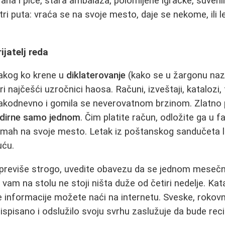
hrana i piće, stara ambalaža, polomljene igračke, suveni
i puta: vraća se na svoje mesto, daje se nekome, ili le
ijatelj reda
akog ko krene u
diklaterovanje
(kako se u žargonu na
i najčešći uzročnici haosa. Računi, izveštaji, katalozi, 
svakodnevno i gomila se neverovatnom brzinom. Zlatno p
odirne samo jednom
. Čim platite račun, odložite ga u f
dmah na svoje mesto. Letak iz poštanskog sandučeta le
uću.
previše strogo, uvedite obavezu da se jednom mesečn
 vam na stolu ne stoji ništa duže od četiri nedelje. Ka
 informacije možete naći na internetu. Sveske, rokovni
e ispisano i odslužilo svoju svrhu zaslužuje da bude reci