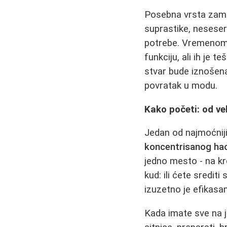
Posebna vrsta zamke
suprastike, neseser
potrebe. Vremenom s
funkciju, ali ih je te
stvar bude iznošena
povratak u modu.
Kako početi: od ve
Jedan od najmoćniji
koncentrisanog ha
jedno mesto - na kr
kud: ili ćete srediti
izuzetno je efikasa
Kada imate sve na j