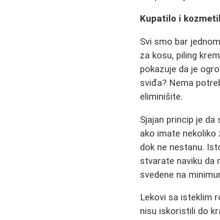
Kupatilo i kozmeti
Svi smo bar jednom 
za kosu, piling krem
pokazuje da je ogro
sviđa? Nema potreb
eliminišite.
Sjajan princip je d
ako imate nekoliko z
dok ne nestanu. Ist
stvarate naviku da
svedene na minimum 
Lekovi sa isteklim 
nisu iskoristili do