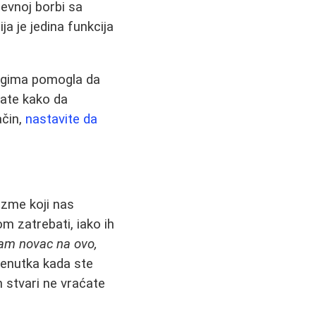
nevnoj borbi sa
ja je jedina funkcija
nogima pomogla da
nate kako da
ačin,
nastavite da
zme koji nas
 zatrebati, iako ih
sam novac na ovo,
trenutka kada ste
h stvari ne vraćate