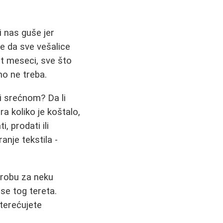
i nas guše jer
e da sve vešalice
t meseci, sve što
no ne treba.
ni srećnom? Da li
a koliko je koštalo,
, prodati ili
anje tekstila -
erobu za neku
 se tog tereta.
terećujete