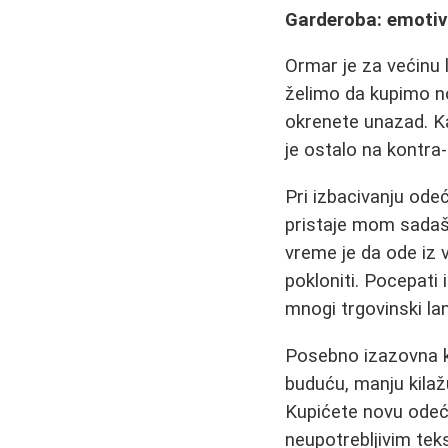
Garderoba: emotiv
Ormar je za većinu l
želimo da kupimo no
okrenete unazad. Ka
je ostalo na kontra
Pri izbacivanju odeć
pristaje mom sadašn
vreme je da ode iz 
pokloniti. Pocepati 
mnogi trgovinski lan
Posebno izazovna k
buduću, manju kilaž
Kupićete novu odeć
neupotrebljivim tek