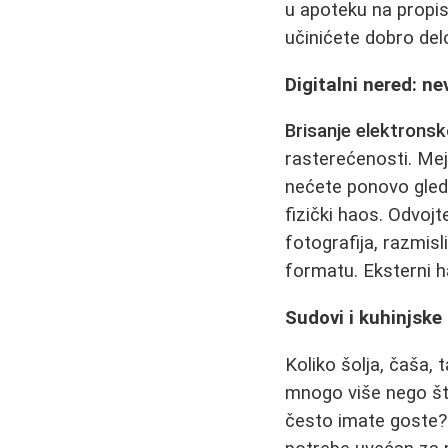
u apoteku na propis
učinićete dobro delo
Digitalni nered: nev
Brisanje elektrons
rasterećenosti. Mejl
nećete ponovo gleda
fizički haos. Odvoj
fotografija, razmisl
formatu. Eksterni ha
Sudovi i kuhinjske 
Koliko šolja, čaša,
mnogo više nego što
često imate goste?