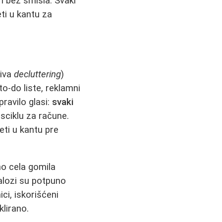
ri bez smisla. Svaki
ti u kantu za
ziva
decluttering
)
to-do liste, reklamni
ravilo glasi:
svaki
asciklu za račune.
ti u kantu pre
o cela gomila
talozi su potpuno
ci, iskorišćeni
klirano.