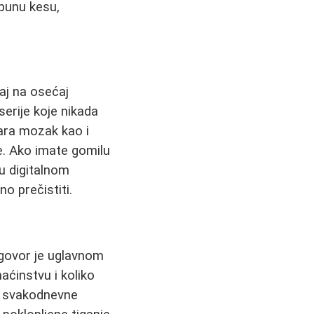
 punu kesu,
aj na osećaj
serije koje nikada
mara mozak kao i
ke. Ako imate gomilu
 u digitalnom
no prečistiti.
dgovor je uglavnom
aćinstvu i koliko
a svakodnevne