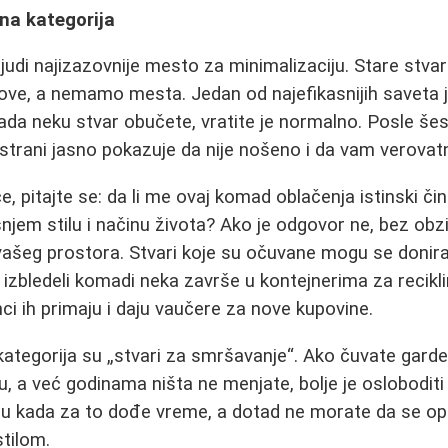
na kategorija
judi najizazovnije mesto za minimalizaciju. Stare stvar
ve, a nemamo mesta. Jedan od najefikasnijih saveta j
da neku stvar obučete, vratite je normalno. Posle šes
-strani jasno pokazuje da nije nošeno i da vam verovat
e, pitajte se: da li me ovaj komad oblačenja istinski či
jem stilu i načinu života? Ako je odgovor ne, bez obzir
vašeg prostora. Stvari koje su očuvane mogu se donirati
i izbledeli komadi neka završe u kontejnerima za reciklir
ci ih primaju i daju vaučere za nove kupovine.
ategorija su „stvari za smršavanje“. Ako čuvate gard
u, a već godinama ništa ne menjate, bolje je osloboditi
u kada za to dođe vreme, a dotad ne morate da se op
stilom.