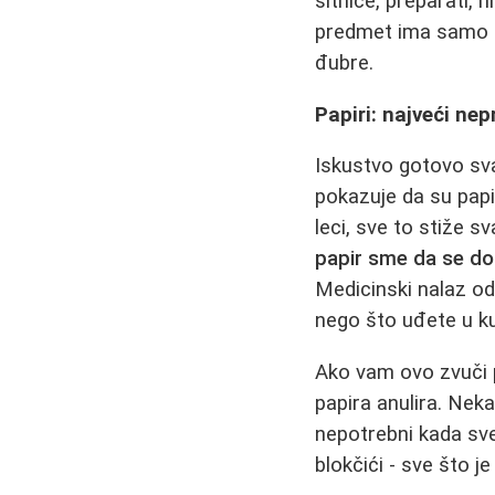
sitnice, preparati, 
predmet ima samo tr
đubre.
Papiri: najveći nepr
Iskustvo gotovo sv
pokazuje da su papir
leci, sve to stiže 
papir sme da se d
Medicinski nalaz o
nego što uđete u k
Ako vam ovo zvuči 
papira anulira. Neka
nepotrebni kada sve
blokčići - sve što j