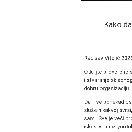
Kako da
Radisav Vitolić
202
Otkrijte proverene 
i stvaranje skladno
dobru organizaciju.
Da li se ponekad os
služe nikakvoj svrs
sami. Sve je veći bro
iskustvima iz youtu