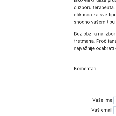
Iako elektroliza pru
o izboru terapeuta. 
efikasna za sve tip
shodno vašem tipu d
Bez obzira na izbor
tretmana. Pročitana
najvažnije odabrati
Komentari
Vaše ime:
Vaš email: