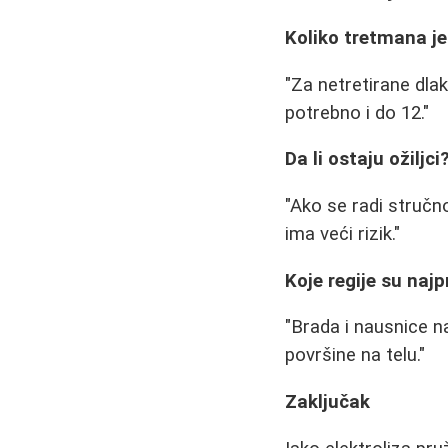
Koliko tretmana j
"Za netretirane dla
potrebno i do 12."
Da li ostaju ožiljci
"Ako se radi stručno
ima veći rizik."
Koje regije su naj
"Brada i nausnice na
površine na telu."
Zaključak