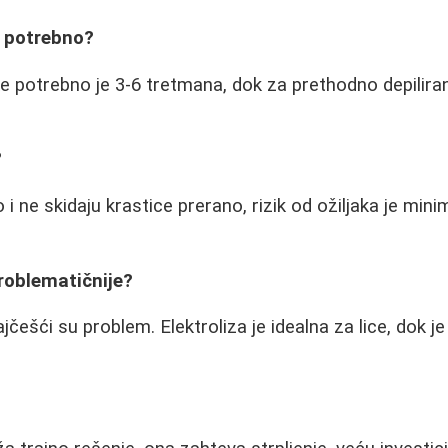
e potrebno?
ke potrebno je 3-6 tretmana, dok za prethodno depilira
?
 i ne skidaju krastice prerano, rizik od ožiljaka je min
problematičnije?
jčešći su problem. Elektroliza je idealna za lice, dok je