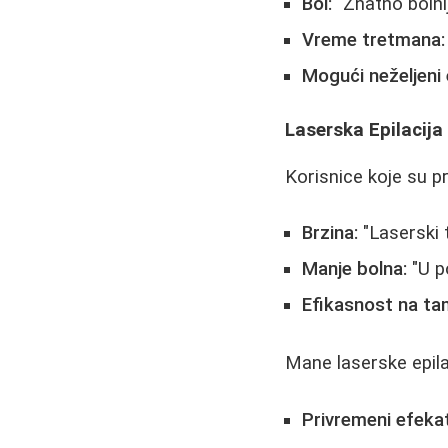
Bol:
"Znatno bolnij
Vreme tretmana:
Mogući neželjeni 
Laserska Epilacija 
Korisnice koje su pr
Brzina:
"Laserski 
Manje bolna:
"U p
Efikasnost na t
Mane laserske epila
Privremeni efekat