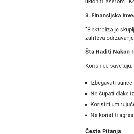
ukloniti laserom." 
3. Finansijska Inve
"Elektroliza je skup
zahteva održavanje.
Šta Raditi Nakon
Korisnice savetuju:
Izbegavati sunce
Ne čupati dlake i
Koristiti umiruju
Ne koristiti agre
Česta Pitanja