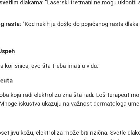
svetlim dlakama:
"Laserski tretmani ne mogu ukloniti 
g rasta:
"Kod nekih je došlo do pojačanog rasta dlaka
 Uspeh
 korisnica, evo šta treba imati u vidu:
peuta
oba koja radi elektrolizu zna šta radi. Loš terapeut mo
." Mnoge iskustva ukazuju na važnost dermatologa ume
etljivu kožu, elektroliza može biti rizična. Svetle dla