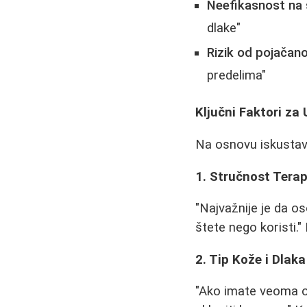
Neefikasnost na 
dlake"
Rizik od pojačano
predelima"
Ključni Faktori za
Na osnovu iskustava
1. Stručnost Tera
"Najvažnije je da os
štete nego koristi
2. Tip Kože i Dlaka
"Ako imate veoma os