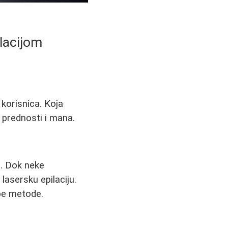
ilacijom
 korisnica. Koja
d prednosti i mana.
e. Dok neke
lasersku epilaciju.
obe metode.