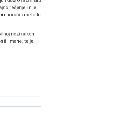
ju i dobro razmisliti
jno rešenje i nije
e preporučiti metodu
vilnoj nezi nakon
ti i mane, te je