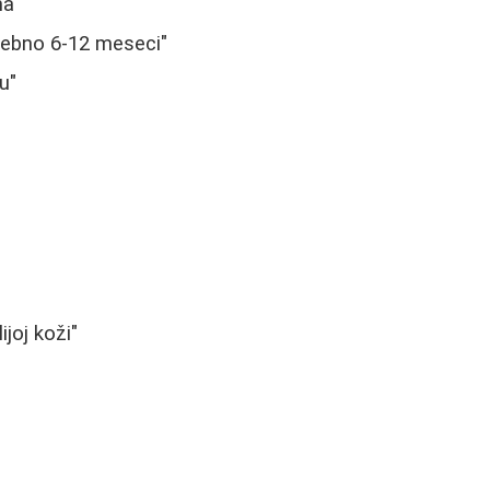
ma"
trebno 6-12 meseci"
u"
joj koži"