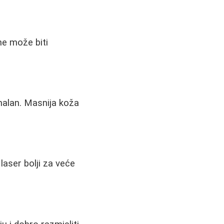
ne može biti
imalan. Masnija koža
 laser bolji za veće