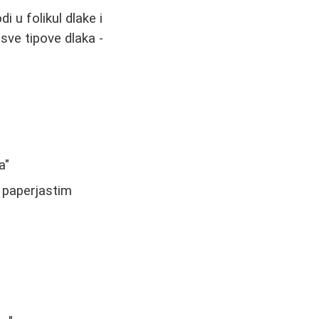
i u folikul dlake i
 sve tipove dlaka -
a"
a paperjastim