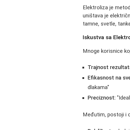
Elektroliza je metod
uništava je električ
tamne, svetle, tanke
Iskustva sa Elektr
Mnoge korisnice koje
Trajnost rezultat
Efikasnost na sv
dlakama"
Preciznost:
"Ideal
Međutim, postoji i 