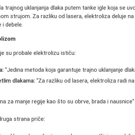
a trajnog uklanjanja dlaka putem tanke igle koja se uvod
nom strujom. Za razliku od lasera, elektroliza deluje na
 i debele.
olizom
 su probale elektrolizu ističu:
a:
"Jedina metoda koja garantuje trajno uklanjanje dlak
etlim dlakama:
"Za razliku od lasera, elektroliza radi n
na za manje regije kao što su obrve, brada i nausnice"
druga strana priče: