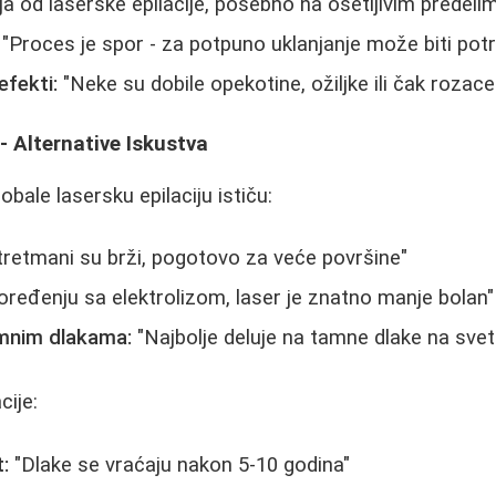
a od laserske epilacije, posebno na osetljivim predeli
"Proces je spor - za potpuno uklanjanje može biti po
efekti:
"Neke su dobile opekotine, ožiljke ili čak rozace
- Alternative Iskustva
obale lasersku epilaciju ističu:
tretmani su brži, pogotovo za veće površine"
oređenju sa elektrolizom, laser je znatno manje bolan"
amnim dlakama:
"Najbolje deluje na tamne dlake na svetli
cije:
:
"Dlake se vraćaju nakon 5-10 godina"