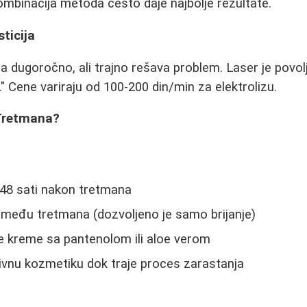
Kombinacija metoda često daje najbolje rezultate.
sticija
lja dugoročno, ali trajno rešava problem. Laser je povoljn
" Cene variraju od 100-200 din/min za elektrolizu.
 Tretmana?
 48 sati nakon tretmana
zmeđu tretmana (dozvoljeno je samo brijanje)
će kreme sa pantenolom ili aloe verom
sivnu kozmetiku dok traje proces zarastanja