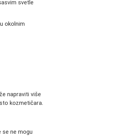
sasvim svetle
 u okolnim
že napraviti više
sto kozmetičara.
ke se ne mogu