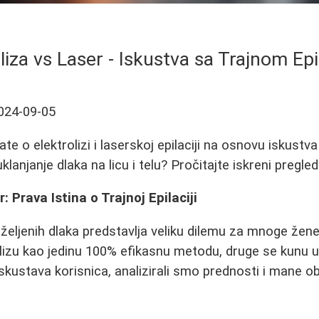
liza vs Laser - Iskustva sa Trajnom Ep
024-09-05
te o elektrolizi i laserskoj epilaciji na osnovu iskustva
klanjanje dlaka na licu i telu? Pročitajte iskreni pregle
r: Prava Istina o Trajnoj Epilaciji
eželjenih dlaka predstavlja veliku dilemu za mnoge žen
lizu kao jedinu 100% efikasnu metodu, druge se kunu u 
skustava korisnica, analizirali smo prednosti i mane 