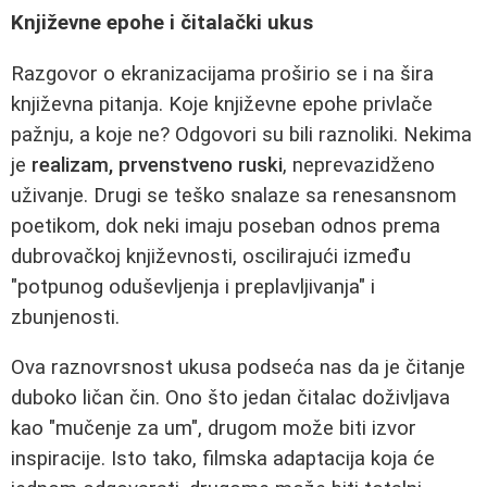
Književne epohe i čitalački ukus
Razgovor o ekranizacijama proširio se i na šira
književna pitanja. Koje književne epohe privlače
pažnju, a koje ne? Odgovori su bili raznoliki. Nekima
je
realizam, prvenstveno ruski
, neprevazidženo
uživanje. Drugi se teško snalaze sa renesansnom
poetikom, dok neki imaju poseban odnos prema
dubrovačkoj književnosti, oscilirajući između
"potpunog oduševljenja i preplavljivanja" i
zbunjenosti.
Ova raznovrsnost ukusa podsеća nas da je čitanje
duboko ličan čin. Ono što jedan čitalac doživljava
kao "mučenje za um", drugom može biti izvor
inspiracije. Isto tako, filmska adaptacija koja će