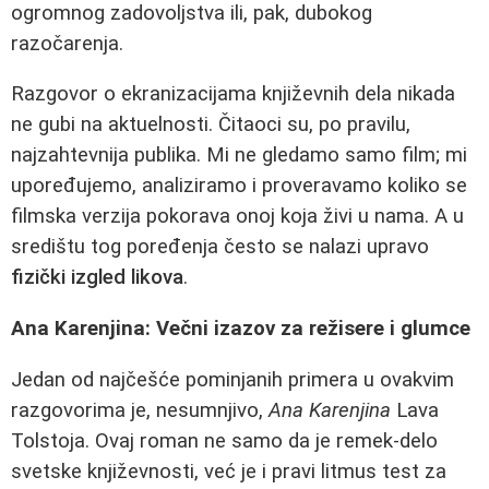
ogromnog zadovoljstva ili, pak, dubokog
razočarenja.
Razgovor o ekranizacijama književnih dela nikada
ne gubi na aktuelnosti. Čitaoci su, po pravilu,
najzahtevnija publika. Mi ne gledamo samo film; mi
upoređujemo, analiziramo i proveravamo koliko se
filmska verzija pokorava onoj koja živi u nama. A u
središtu tog poređenja često se nalazi upravo
fizički izgled likova
.
Ana Karenjina: Večni izazov za režisere i glumce
Jedan od najčešće pominjanih primera u ovakvim
razgovorima je, nesumnjivo,
Ana Karenjina
Lava
Tolstoja. Ovaj roman ne samo da je remek-delo
svetske književnosti, već je i pravi litmus test za