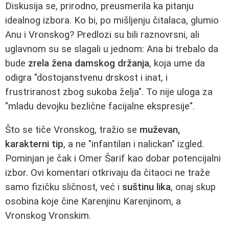
Diskusija se, prirodno, preusmerila ka pitanju
idealnog izbora. Ko bi, po mišljenju čitalaca, glumio
Anu i Vronskog? Predlozi su bili raznovrsni, ali
uglavnom su se slagali u jednom: Ana bi trebalo da
bude
zrela žena damskog držanja
, koja ume da
odigra "dostojanstvenu drskost i inat, i
frustriranost zbog sukoba želja". To nije uloga za
"mladu devojku bezlične facijalne ekspresije".
Što se tiče Vronskog, tražio se
muževan,
karakterni tip
, a ne "infantilan i nalickan" izgled.
Pominjan je čak i Omer Šarif kao dobar potencijalni
izbor. Ovi komentari otkrivaju da čitaoci ne traže
samo fizičku sličnost, već i
suštinu lika
, onaj skup
osobina koje čine Karenjinu Karenjinom, a
Vronskog Vronskim.