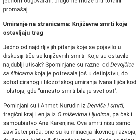
jednom odgovarati, drugome može biti totalni
promašaj.
Umiranje na stranicama: Književne smrti koje
ostavljaju trag
Jedno od najdirljivijih pitanja koje se pojavilo u
diskusiji tiče se književnih smrti. Koje su ostavile
najdublji utisak? Spominjane su razne: od
Devojčice
sa šibicama
koja je potresala još u detinjstvu, do
sofisticiranog i filozofskog umiranja Ivana Iljiča kod
Tolstoja, gde "umesto smrti bila je svetlost".
Pominjani su i Ahmet Nurudin iz
Derviša i smrti
,
tragični kraj Lenija iz
O miševima i ljudima
, pa čak i
samoubistvo Ane Karenjine. Ove smrti nisu samo
završetci priča; one su kulminacija likovnog razvoja,