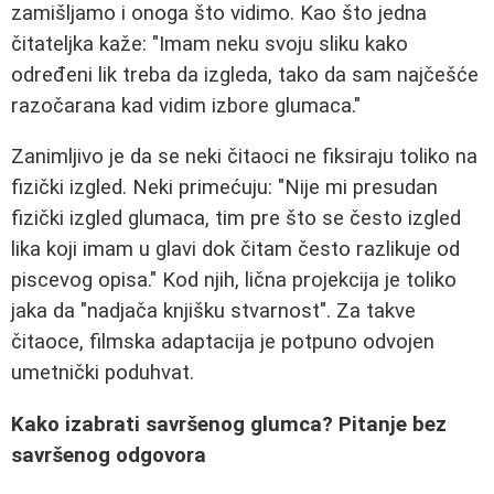
zamišljamo i onoga što vidimo. Kao što jedna
čitateljka kaže: "Imam neku svoju sliku kako
određeni lik treba da izgleda, tako da sam najčešće
razočarana kad vidim izbore glumaca."
Zanimljivo je da se neki čitaoci ne fiksiraju toliko na
fizički izgled. Neki primećuju: "Nije mi presudan
fizički izgled glumaca, tim pre što se često izgled
lika koji imam u glavi dok čitam često razlikuje od
piscevog opisa." Kod njih, lična projekcija je toliko
jaka da "nadjаča knjišku stvarnost". Za takve
čitaoce, filmska adaptacija je potpuno odvojen
umetnički poduhvat.
Kako izabrati savršenog glumca? Pitanje bez
savršenog odgovora