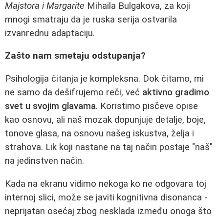
Majstora i Margarite
Mihaila Bulgakova, za koji
mnogi smatraju da je ruska serija ostvarila
izvanrednu adaptaciju.
Zašto nam smetaju odstupanja?
Psihologija čitanja je kompleksna. Dok čitamo, mi
ne samo da dešifrujemo reči, već
aktivno gradimo
svet u svojim glavama
. Koristimo pisčeve opise
kao osnovu, ali naš mozak dopunjuje detalje, boje,
tonove glasa, na osnovu našeg iskustva, želja i
strahova. Lik koji nastane na taj način postaje "naš"
na jedinstven način.
Kada na ekranu vidimo nekoga ko ne odgovara toj
internoj slici, može se javiti kognitivna disonanca -
neprijatan osećaj zbog nesklada između onoga što