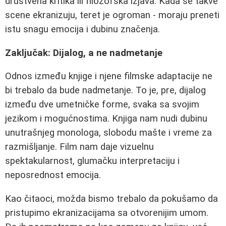
društvena kritika ili filozofska izjava. Kada se takve
scene ekranizuju, teret je ogroman - moraju preneti
istu snagu emocija i dubinu značenja.
Zaključak: Dijalog, a ne nadmetanje
Odnos između knjige i njenе filmske adaptacije ne
bi trebalo da bude nadmetanje. To je, pre, dijalog
između dve umetničke forme, svaka sa svojim
jezikom i mogućnostima. Knjiga nam nudi dubinu
unutrašnjeg monologa, slobodu mašte i vreme za
razmišljanje. Film nam daje vizuelnu
spektakularnost, glumačku interpretaciju i
neposrednost emocija.
Kao čitaoci, možda bismo trebalo da pokušamo da
pristupimo ekranizacijama sa otvorenijim umom.