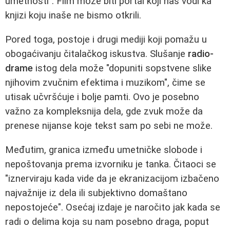
umetnosti". Film može biti portal koji nas vodi ka
knjizi koju inaše ne bismo otkrili.
Pored toga, postoje i drugi mediji koji pomažu u
obogaćivanju čitalačkog iskustva. Slušanje
radio-
drame
istog dela može "dopuniti sopstvene slike
njihovim zvučnim efektima i muzikom", čime se
utisak učvršćuje i bolje pamti. Ovo je posebno
važno za kompleksnija dela, gde zvuk može da
prenese nijanse koje tekst sam po sebi ne može.
Međutim, granica između umetničke slobode i
nepoštovanja prema izvorniku je tanka. Čitaoci se
"iznerviraju kada vide da je ekranizacijom izbačeno
najvažnije iz dela ili subjektivno domaštano
nepostojeće". Osećaj izdaje je naročito jak kada se
radi o delima koja su nam posebno draga, poput