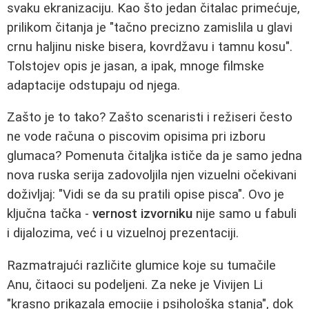
svaku ekranizaciju. Kao što jedan čitalac primećuje,
prilikom čitanja je "tačno precizno zamislila u glavi
crnu haljinu niske bisera, kovrdžavu i tamnu kosu".
Tolstojev opis je jasan, a ipak, mnoge filmske
adaptacije odstupaju od njega.
Zašto je to tako? Zašto scenaristi i režiseri često
ne vode računa o piscovim opisima pri izboru
glumaca? Pomenuta čitaljka ističe da je samo jedna
nova ruska serija zadovoljila njen vizuelni očekivani
doživljaj: "Vidi se da su pratili opise pisca". Ovo je
ključna tačka -
vernost izvorniku
nije samo u fabuli
i dijalozima, već i u vizuelnoj prezentaciji.
Razmatrajući različite glumice koje su tumačile
Anu, čitaoci su podeljeni. Za neke je Vivijen Li
"krasno prikazala emocije i psihološka stanja", dok