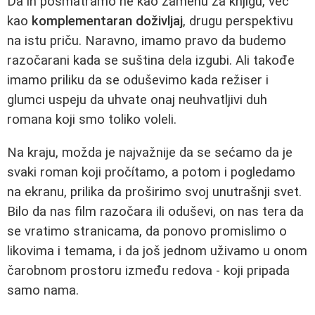
Da ih posmatramo ne kao zamenu za knjigu, već
kao
komplementaran doživljaj
, drugu perspektivu
na istu priču. Naravno, imamo pravo da budemo
razočarani kada se suština dela izgubi. Ali takođe
imamo priliku da se oduševimo kada režiser i
glumci uspeju da uhvate onaj neuhvatljivi duh
romana koji smo toliko voleli.
Na kraju, možda je najvažnije da se sećamo da je
svaki roman koji pročítamo, a potom i pogledamo
na ekranu, prilika da proširimo svoj unutrašnji svet.
Bilo da nas film razočara ili oduševi, on nas tera da
se vratimo stranicama, da ponovo promislimo o
likovima i temama, i da još jednom uživamo u onom
čarobnom prostoru između redova - koji pripada
samo nama.