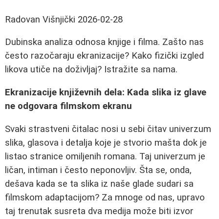
Radovan Višnjički
2026-02-28
Dubinska analiza odnosa knjige i filma. Zašto nas
često razočaraju ekranizacije? Kako fizički izgled
likova utiče na doživljaj? Istražite sa nama.
Ekranizacije književnih dela: Kada slika iz glave
ne odgovara filmskom ekranu
Svaki strastveni čitalac nosi u sebi čitav univerzum
slika, glasova i detalja koje je stvorio mašta dok je
listao stranice omiljenih romana. Taj univerzum je
ličan, intiman i često neponovljiv. Šta se, onda,
dešava kada se ta slika iz naše glade sudari sa
filmskom adaptacijom? Za mnoge od nas, upravo
taj trenutak susreta dva medija može biti izvor