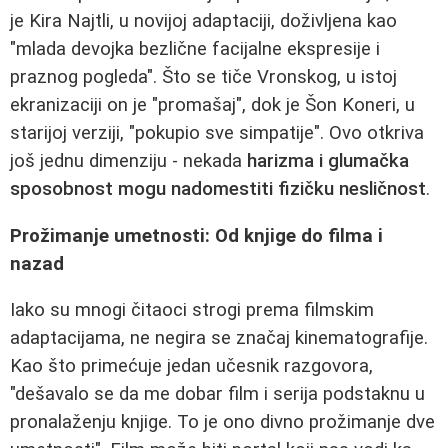
je Kira Najtli, u novijoj adaptaciji, doživljena kao
"mlada devojka bezlične facijalne ekspresije i
praznog pogleda". Što se tiče Vronskog, u istoj
ekranizaciji on je "promašaj", dok je Šon Koneri, u
starijoj verziji, "pokupio sve simpatije". Ovo otkriva
još jednu dimenziju - nekada
harizma i glumačka
sposobnost mogu nadomestiti fizičku nesličnost
.
Prožimanje umetnosti: Od knjige do filma i
nazad
Iako su mnogi čitaoci strogi prema filmskim
adaptacijama, ne negira se značaj kinematografije.
Kao što primećuje jedan učesnik razgovora,
"dešavalo se da me dobar film i serija podstaknu u
pronalaženju knjige. To je ono divno prožimanje dve