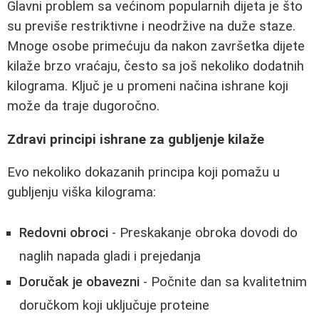
Glavni problem sa većinom popularnih dijeta je što
su previše restriktivne i neodržive na duže staze.
Mnoge osobe primećuju da nakon završetka dijete
kilaže brzo vraćaju, često sa još nekoliko dodatnih
kilograma. Ključ je u promeni načina ishrane koji
može da traje dugoročno.
Zdravi principi ishrane za gubljenje kilaže
Evo nekoliko dokazanih principa koji pomažu u
gubljenju viška kilograma:
Redovni obroci
- Preskakanje obroka dovodi do
naglih napada gladi i prejedanja
Doručak je obavezni
- Počnite dan sa kvalitetnim
doručkom koji uključuje proteine