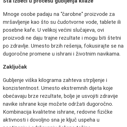
Šta izbeći u procesu gubljenja kilaže
Mnoge osobe padaju na "čarobne" proizvode za
mršavljenje kao što su čudotvorne vode, tablete ili
posebne kafe. U velikoj većini slučajeva, ovi
proizvodi ne daju trajne rezultate i mogu biti štetni
po zdravlje. Umesto brzih rešenja, fokusirajte se na
dugoročne promene u ishrani i životnim navikama.
Zaključak
Gubljenje viška kilograma zahteva strpljenje i
konzistentnost. Umesto ekstremnih dijeta koje
obećavaju brze rezultate, bolje je usvojiti zdravije
navike ishrane koje možete održati dugoročno.
Kombinacija kvalitetne ishrane, redovne fizičke
aktivnosti i dovoljno sna je ključ uspeha u