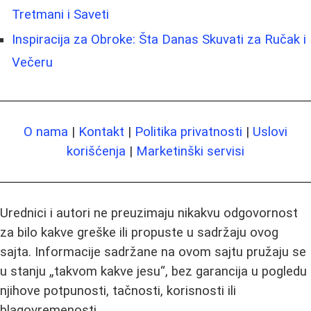
Tretmani i Saveti
Inspiracija za Obroke: Šta Danas Skuvati za Ručak i
Večeru
O nama
|
Kontakt
|
Politika privatnosti
|
Uslovi
korišćenja
|
Marketinški servisi
Urednici i autori ne preuzimaju nikakvu odgovornost
za bilo kakve greške ili propuste u sadržaju ovog
sajta. Informacije sadržane na ovom sajtu pružaju se
u stanju „takvom kakve jesu“, bez garancija u pogledu
njihove potpunosti, tačnosti, korisnosti ili
blagovremenosti.