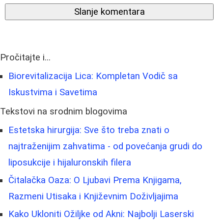
Slanje komentara
Pročitajte i...
Biorevitalizacija Lica: Kompletan Vodič sa
Iskustvima i Savetima
Tekstovi na srodnim blogovima
Estetska hirurgija: Sve što treba znati o
najtraženijim zahvatima - od povećanja grudi do
liposukcije i hijaluronskih filera
Čitalačka Oaza: O Ljubavi Prema Knjigama,
Razmeni Utisaka i Književnim Doživljajima
Kako Ukloniti Ožiljke od Akni: Najbolji Laserski