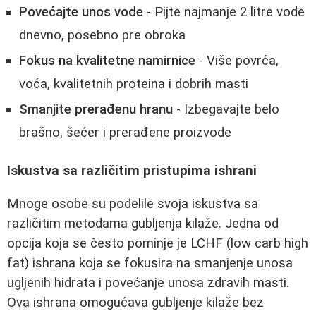
Povećajte unos vode
- Pijte najmanje 2 litre vode
dnevno, posebno pre obroka
Fokus na kvalitetne namirnice
- Više povrća,
voća, kvalitetnih proteina i dobrih masti
Smanjite prerađenu hranu
- Izbegavajte belo
brašno, šećer i prerađene proizvode
Iskustva sa različitim pristupima ishrani
Mnoge osobe su podelile svoja iskustva sa
različitim metodama gubljenja kilaže. Jedna od
opcija koja se često pominje je LCHF (low carb high
fat) ishrana koja se fokusira na smanjenje unosa
ugljenih hidrata i povećanje unosa zdravih masti.
Ova ishrana omogućava gubljenje kilaže bez