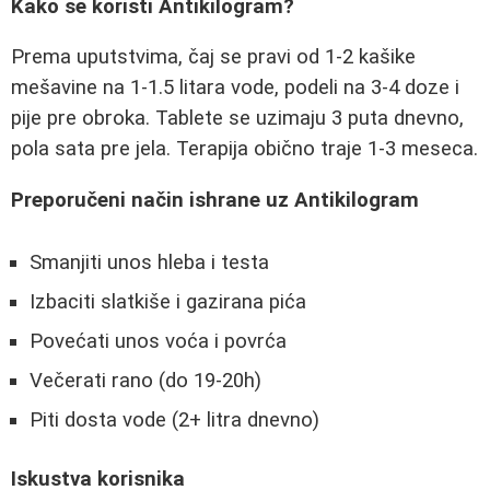
Kako se koristi Antikilogram?
Prema uputstvima, čaj se pravi od 1-2 kašike
mešavine na 1-1.5 litara vode, podeli na 3-4 doze i
pije pre obroka. Tablete se uzimaju 3 puta dnevno,
pola sata pre jela. Terapija obično traje 1-3 meseca.
Preporučeni način ishrane uz Antikilogram
Smanjiti unos hleba i testa
Izbaciti slatkiše i gazirana pića
Povećati unos voća i povrća
Večerati rano (do 19-20h)
Piti dosta vode (2+ litra dnevno)
Iskustva korisnika