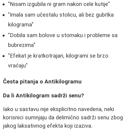
"Nisam izgubila ni gram nakon cele kutije"
"Imala sam učestalu stolicu, ali bez gubitka
kilograma"
"Dobila sam bolove u stomaku i probleme sa
bubrezima"
"Efekat je kratkotrajan, kilogrami se brzo
vraćaju"
Česta pitanja o Antikilogramu
Da li Antikilogram sadrži senu?
Iako u sastavu nije eksplicitno navedena, neki
korisnici sumnjaju da delimično sadrži senu zbog
jakog laksativnog efekta koji izaziva.