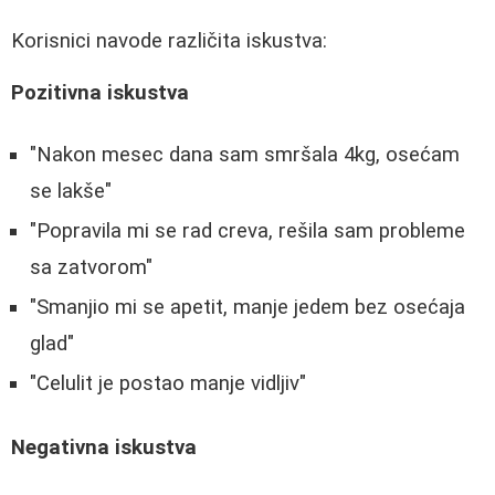
Korisnici navode različita iskustva:
Pozitivna iskustva
"Nakon mesec dana sam smršala 4kg, osećam
se lakše"
"Popravila mi se rad creva, rešila sam probleme
sa zatvorom"
"Smanjio mi se apetit, manje jedem bez osećaja
glad"
"Celulit je postao manje vidljiv"
Negativna iskustva