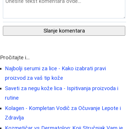
Slanje komentara
Pročitajte i...
Najbolji serumi za lice - Kako izabrati pravi
proizvod za vaš tip kože
Saveti za negu kože lica - Ispitivanja proizvoda i
rutine
Kolagen - Kompletan Vodič za Očuvanje Lepote i
Zdravlja
Kozmetičar vs Dermatolog: Koji Stručnjak Vam je