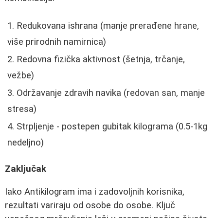
Redukovana ishrana (manje prerađene hrane,
više prirodnih namirnica)
Redovna fizička aktivnost (šetnja, trčanje,
vežbe)
Održavanje zdravih navika (redovan san, manje
stresa)
Strpljenje - postepen gubitak kilograma (0.5-1kg
nedeljno)
Zaključak
Iako Antikilogram ima i zadovoljnih korisnika,
rezultati variraju od osobe do osobe. Ključ