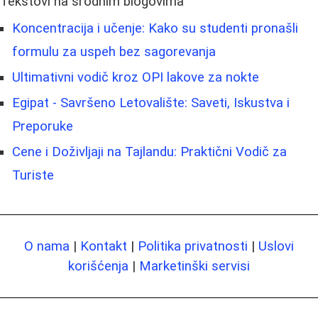
Tekstovi na srodnim blogovima
Koncentracija i učenje: Kako su studenti pronašli
formulu za uspeh bez sagorevanja
Ultimativni vodič kroz OPI lakove za nokte
Egipat - Savršeno Letovalište: Saveti, Iskustva i
Preporuke
Cene i Doživljaji na Tajlandu: Praktični Vodič za
Turiste
O nama
|
Kontakt
|
Politika privatnosti
|
Uslovi
korišćenja
|
Marketinški servisi