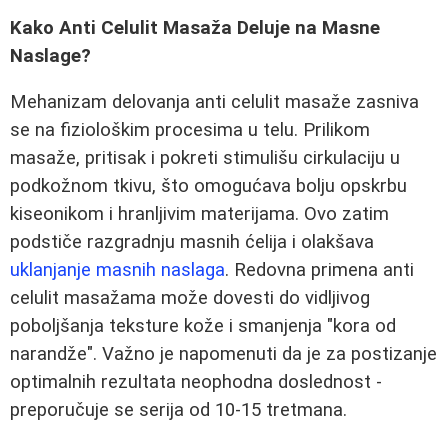
Kako Anti Celulit Masaža Deluje na Masne
Naslage?
Mehanizam delovanja anti celulit masaže zasniva
se na fiziološkim procesima u telu. Prilikom
masaže, pritisak i pokreti stimulišu cirkulaciju u
podkožnom tkivu, što omogućava bolju opskrbu
kiseonikom i hranljivim materijama. Ovo zatim
podstiče razgradnju masnih ćelija i olakšava
uklanjanje masnih naslaga
. Redovna primena anti
celulit masažama može dovesti do vidljivog
poboljšanja teksture kože i smanjenja "kora od
narandže". Važno je napomenuti da je za postizanje
optimalnih rezultata neophodna doslednost -
preporučuje se serija od 10-15 tretmana.