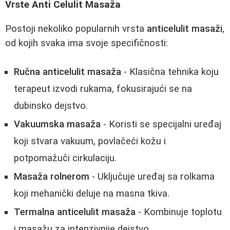
Vrste Anti Celulit Masaža
Postoji nekoliko popularnih vrsta
anticelulit masaži
,
od kojih svaka ima svoje specifičnosti:
Ručna anticelulit masaža
- Klasična tehnika koju
terapeut izvodi rukama, fokusirajući se na
dubinsko dejstvo.
Vakuumska masaža
- Koristi se specijalni uređaj
koji stvara vakuum, povlačeći kožu i
potpomažuči cirkulaciju.
Masaža rolnerom
- Uključuje uređaj sa rolkama
koji mehanički deluje na masna tkiva.
Termalna anticelulit masaža
- Kombinuje toplotu
i masažu za intenzivnije dejstvo.