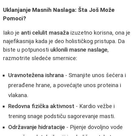
Uklanjanje Masnih Naslaga: Šta Još Može
Pomoci?
Iako je
anti celulit masaža
izuzetno korisna, ona je
najefikasnija kada je deo holističkog pristupa. Da
biste u potpunosti
uklonili masne naslage
,
razmotrite sledeće smernice:
Uravnotežena ishrana
- Smanjite unos šećera i
prerađene hrane, a povećajte unos proteina i
vlakana.
Redovna fizička aktivnost
- Kardio vežbe i
trening snage podstiču sagorevanje masti.
Održavanje hidratacije
- Pijenje dovoljno vode