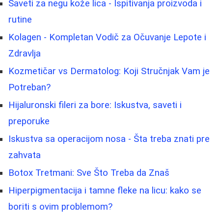
Saveti za negu kože lica - Ispitivanja proizvoda i
rutine
Kolagen - Kompletan Vodič za Očuvanje Lepote i
Zdravlja
Kozmetičar vs Dermatolog: Koji Stručnjak Vam je
Potreban?
Hijaluronski fileri za bore: Iskustva, saveti i
preporuke
Iskustva sa operacijom nosa - Šta treba znati pre
zahvata
Botox Tretmani: Sve Što Treba da Znaš
Hiperpigmentacija i tamne fleke na licu: kako se
boriti s ovim problemom?