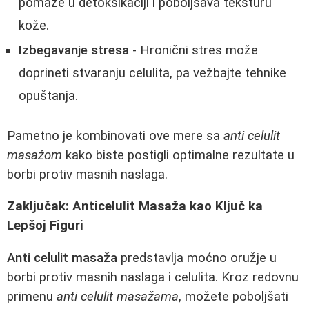
pomaže u detoksikaciji i poboljšava teksturu
kože.
Izbegavanje stresa
- Hronični stres može
doprineti stvaranju celulita, pa vežbajte tehnike
opuštanja.
Pametno je kombinovati ove mere sa
anti celulit
masažom
kako biste postigli optimalne rezultate u
borbi protiv masnih naslaga.
Zaključak: Anticelulit Masaža kao Ključ ka
Lepšoj Figuri
Anti celulit masaža
predstavlja moćno oružje u
borbi protiv masnih naslaga i celulita. Kroz redovnu
primenu
anti celulit masažama
, možete poboljšati