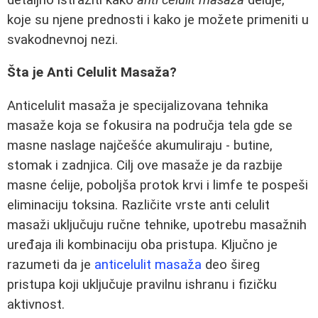
koje su njene prednosti i kako je možete primeniti u
svakodnevnoj nezi.
Šta je Anti Celulit Masaža?
Anticelulit masaža je specijalizovana tehnika
masaže koja se fokusira na područja tela gde se
masne naslage najčešće akumuliraju - butine,
stomak i zadnjica. Cilj ove masaže je da razbije
masne ćelije, poboljša protok krvi i limfe te pospeši
eliminaciju toksina. Različite vrste anti celulit
masaži uključuju ručne tehnike, upotrebu masažnih
uređaja ili kombinaciju oba pristupa. Ključno je
razumeti da je
anticelulit masaža
deo šireg
pristupa koji uključuje pravilnu ishranu i fizičku
aktivnost.