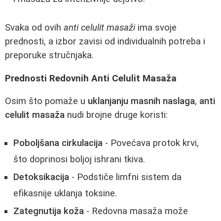
Svaka od ovih
anti celulit masaži
ima svoje
prednosti, a izbor zavisi od individualnih potreba i
preporuke stručnjaka.
Prednosti Redovnih Anti Celulit Masaža
Osim što pomaže u
uklanjanju masnih naslaga
,
anti
celulit masaža
nudi brojne druge koristi:
Poboljšana cirkulacija
- Povećava protok krvi,
što doprinosi boljoj ishrani tkiva.
Detoksikacija
- Podstiče limfni sistem da
efikasnije uklanja toksine.
Zategnutija koža
- Redovna masaža može