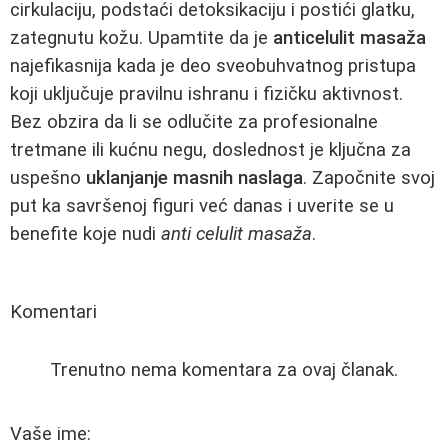
cirkulaciju, podstaći detoksikaciju i postići glatku,
zategnutu kožu. Upamtite da je
anticelulit masaža
najefikasnija kada je deo sveobuhvatnog pristupa
koji uključuje pravilnu ishranu i fizičku aktivnost.
Bez obzira da li se odlučite za profesionalne
tretmane ili kućnu negu, doslednost je ključna za
uspešno
uklanjanje masnih naslaga
. Započnite svoj
put ka savršenoj figuri već danas i uverite se u
benefite koje nudi
anti celulit masaža
.
Komentari
Trenutno nema komentara za ovaj članak.
Vaše ime: