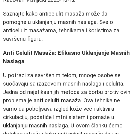
Saznajte kako anticelulit masaža može da
pomogne u uklanjanju masnih naslaga. Sve o
anticelulit masažama, tehnikama i koristima za
savršenu figuru.
Anti Celulit Masaža: Efikasno Uklanjanje Masnih
Naslaga
U potrazi za savršenim telom, mnoge osobe se
suočavaju sa izazovom masnih naslaga i celulita.
Jedna od najefikasnijih metoda za borbu protiv ovih
problema je
anti celulit masaža
. Ova tehnika ne
samo da poboljšava izgled kože već i aktivira
cirkulaciju, podstiče limfni sistem i pomaže u
uklanjanju masnih naslaga
. U ovom članku ćemo
detaljno istražiti kako
anti celulit masaža
deluje,