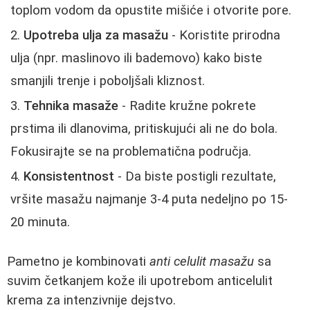
toplom vodom da opustite mišiće i otvorite pore.
Upotreba ulja za masažu
- Koristite prirodna
ulja (npr. maslinovo ili bademovo) kako biste
smanjili trenje i poboljšali kliznost.
Tehnika masaže
- Radite kružne pokrete
prstima ili dlanovima, pritiskujući ali ne do bola.
Fokusirajte se na problematična područja.
Konsistentnost
- Da biste postigli rezultate,
vršite masažu najmanje 3-4 puta nedeljno po 15-
20 minuta.
Pametno je kombinovati
anti celulit masažu
sa
suvim četkanjem kože ili upotrebom anticelulit
krema za intenzivnije dejstvo.