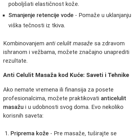
poboljšati elastičnost kože.
Smanjenje retencije vode
- Pomaže u uklanjanju
viška tečnosti iz tkiva.
Kombinovanjem
anti celulit masaže
sa zdravom
ishranom i vežbama, možete značajno unaprediti
rezultate.
Anti Celulit Masaža kod Kuće: Saveti i Tehnike
Ako nemate vremena ili finansija za posete
profesionalcima, možete praktikovati
anticelulit
masažu
i u udobnosti svog doma. Evo nekoliko
korisnih saveta:
Priprema kože
- Pre masaže, tuširajte se