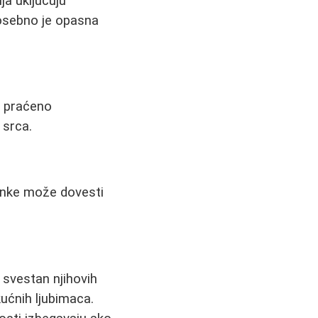
ja uključuju
Posebno je opasna
, praćeno
 srca.
enke može dovesti
 svestan njihovih
ućnih ljubimaca.