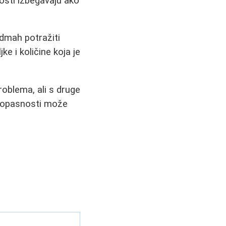
osti izbegavaju ako
odmah potražiti
e i količine koja je
roblema, ali s druge
oj opasnosti može