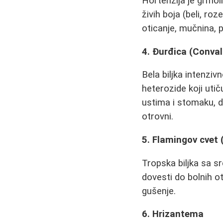
Hortenzija je grmoli
živih boja (beli, roz
oticanje, mučnina, 
4. Đurđica (Conval
Bela biljka intenziv
heterozide koji uti
ustima i stomaku, d
otrovni.
5. Flamingov cvet
Tropska biljka sa s
dovesti do bolnih o
gušenje.
6. Hrizantema