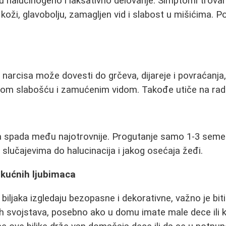
u halucinogeno i laksativno delovanje. Simptomi trovan
 koži, glavobolju, zamagljen vid i slabost u mišićima. 
 narcisa može dovesti do grčeva, dijareje i povraćanja
nom slabošću i zamućenim vidom. Takođe utiče na rad
ka spada među najotrovnije. Progutanje samo 1-3 sem
 slučajevima do halucinacija i jakog osećaja žeđi.
 kućnih ljubimaca
iljaka izgledaju bezopasne i dekorativne, važno je biti
h svojstava, posebno ako u domu imate male dece ili k