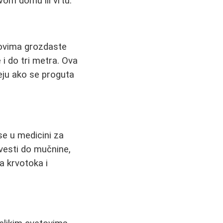
vom domu ili vrtu.
etovima grozdaste
 i do tri metra. Ova
reju ako se proguta
 se u medicini za
vesti do mučnine,
a krvotoka i