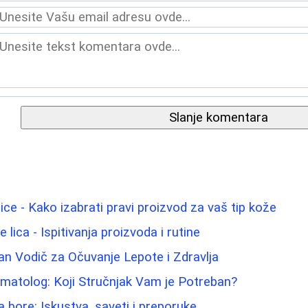
Slanje komentara
lice - Kako izabrati pravi proizvod za vaš tip kože
 lica - Ispitivanja proizvoda i rutine
n Vodič za Očuvanje Lepote i Zdravlja
matolog: Koji Stručnjak Vam je Potreban?
za bore: Iskustva, saveti i preporuke