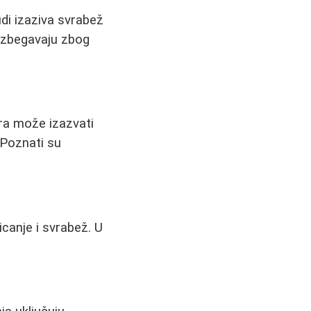
di izaziva svrabež
i izbegavaju zbog
dra može izazvati
 Poznati su
canje i svrabež. U