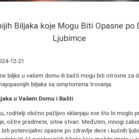
ijih Biljaka koje Mogu Biti Opasne po
Ljubimce
024-12-21
ne biljke u vašem domu ili bašti mogu biti otrovne za 
 najopasnijih biljaka sa simptomima trovanja.
iljaka u Vašem Domu i Bašti
 roditelji obično pažljivo sklanjaju sve što bi moglo pr
je, oštre predmete, sitne stvari. Međutim, mnogi zabor
 biti potencijalno opasne po zdravlje dece i kućnih lj