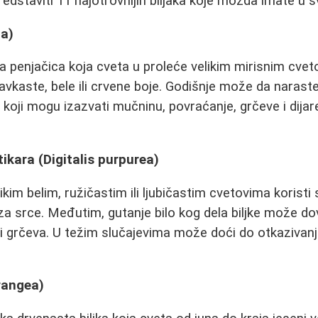
dstaviti 11 najotrovnijih biljaka koje možda imate u s
ia)
adna penjačica koja cveta u proleće velikim mirisnim cv
avkaste, bele ili crvene boje. Godišnje može da naraste
e koji mogu izazvati mučninu, povraćanje, grčeve i dija
tikara (Digitalis purpurea)
ikim belim, ružičastim ili ljubičastim cvetovima koristi
za srce. Međutim, gutanje bilo kog dela biljke može do
e i grčeva. U težim slučajevima može doći do otkazivanj
rangea)