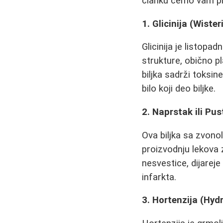
članku ćemo vam pre
1. Glicinija (Wister
Glicinija je listop
strukture, obično pl
biljka sadrži toksin
bilo koji deo biljke.
2. Naprstak ili Pus
Ova biljka sa zvonol
proizvodnju lekova 
nesvestice, dijarej
infarkta.
3. Hortenzija (Hyd