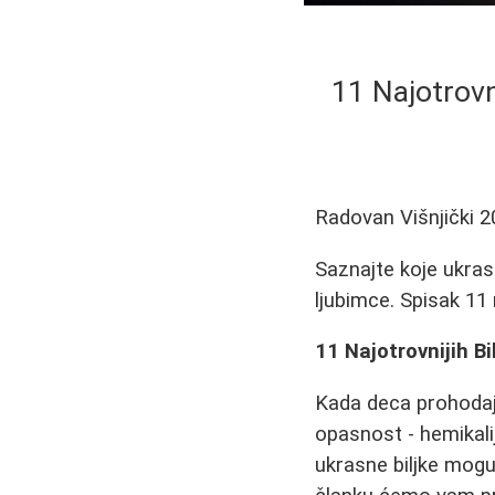
11 Najotrovn
Radovan Višnjički
2
Saznajte koje ukras
ljubimce. Spisak 11
11 Najotrovnijih B
Kada deca prohodaju,
opasnost - hemikali
ukrasne biljke mogu