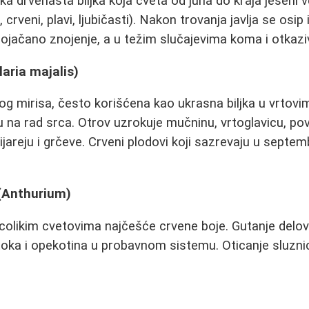
ka drvenasta biljka koja cveta od juna do kraja jeseni 
e, crveni, plavi, ljubičasti). Nakon trovanja javlja se osi
pojačano znojenje, a u težim slučajevima koma i otkazi
laria majalis)
nog mirisa, često korišćena kao ukrasna biljka u vrtovi
ču na rad srca. Otrov uzrokuje mučninu, vrtoglavicu, po
ijareju i grčeve. Crveni plodovi koji sazrevaju u septe
 (Anthurium)
rcolikim cvetovima najčešće crvene boje. Gutanje delov
toka i opekotina u probavnom sistemu. Oticanje sluzn