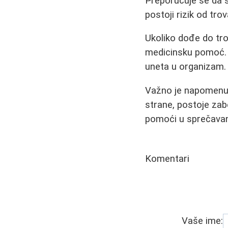
Preporučuje se da s
postoji rizik od trov
Ukoliko dođe do tro
medicinsku pomoć. S
uneta u organizam.
Važno je napomenuti 
strane, postoje zab
pomoći u sprečavanj
Komentari
Vaše ime: