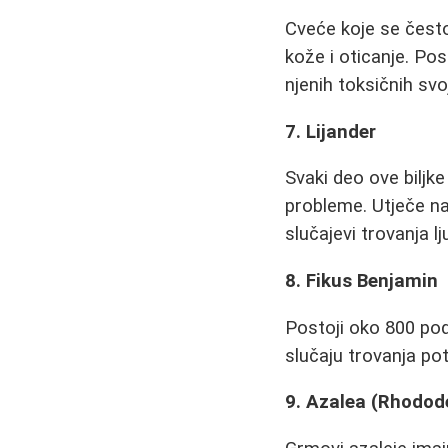
Cveće koje se često
kože i oticanje. Pos
njenih toksičnih svo
7. Lijander
Svaki deo ove biljke
probleme. Utječe na
slučajevi trovanja lj
8. Fikus Benjamin
Postoji oko 800 pod
slučaju trovanja pot
9. Azalea (Rhodod