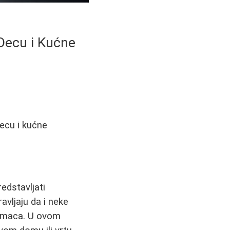
 Decu i Kućne
decu i kućne
edstavljati
avljaju da i neke
ubimaca. U ovom