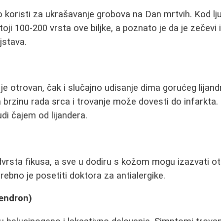
 koristi za ukrašavanje grobova na Dan mrtvih. Kod lju
toji 100-200 vrsta ove biljke, a poznato je da je zečev
jstava.
 je otrovan, čak i slučajno udisanje dima gorućeg lijan
 brzinu rada srca i trovanje može dovesti do infarkta.
udi čajem od lijandera.
vrsta fikusa, a sve u dodiru s kožom mogu izazvati oti
rebno je posetiti doktora za antialergike.
endron)