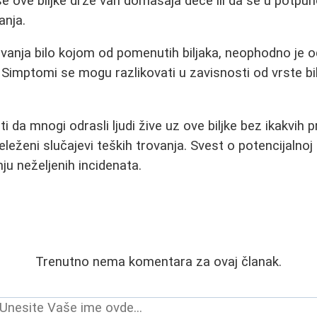
e ove biljke drže van domašaja dece ili da se u potpun
anja.
vanja bilo kojom od pomenutih biljaka, neophodno je 
imptomi se mogu razlikovati u zavisnosti od vrste biljk
da mnogi odrasli ljudi žive uz ove biljke bez ikakvih p
eleženi slučajevi teških trovanja. Svest o potencijaln
u neželjenih incidenata.
Trenutno nema komentara za ovaj članak.