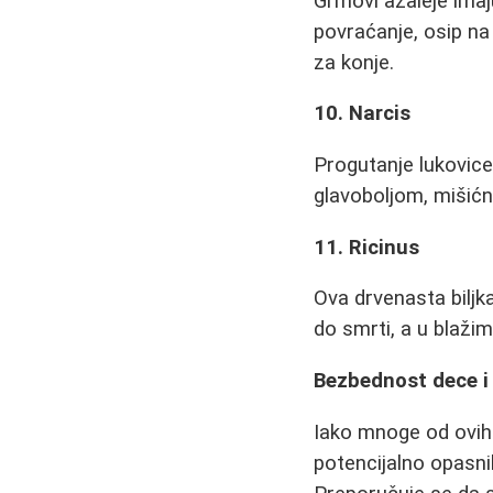
Grmovi azaleje imaj
povraćanje, osip na
za konje.
10. Narcis
Progutanje lukovice
glavoboljom, mišić
11. Ricinus
Ova drvenasta bilj
do smrti, a u blažim
Bezbednost dece i
Iako mnoge od ovih b
potencijalno opasni