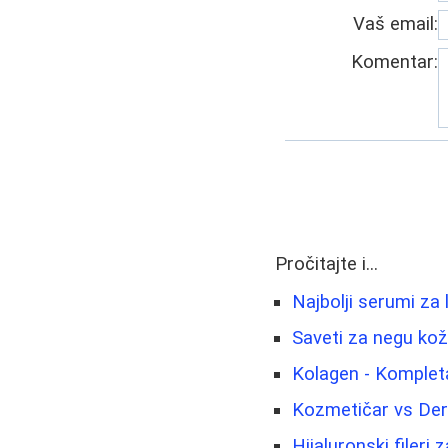
Vaš email:
Komentar:
Pročitajte i...
Najbolji serumi za 
Saveti za negu kože
Kolagen - Kompleta
Kozmetičar vs Der
Hijaluronski fileri 