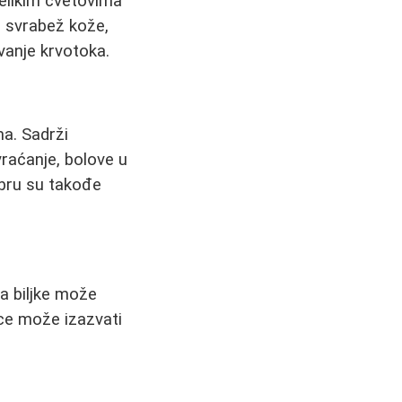
velikim cvetovima
p i svrabež kože,
vanje krvotoka.
ma. Sadrži
vraćanje, bolove u
mbru su takođe
a biljke može
ice može izazvati